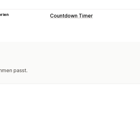
orien
Countdown Timer
Anzeigeoptionen
Farbe und Schriftart
Benutzerdefinie
Benutzerdefinierte Position
Ankündig
Warenkorbseite
Landing Pages
Prod
Timing-Optionen
hmen passt.
Wiederkehrend
Zurücksetzen pro B
Feste Minute
Einmalig
Timer-Typ
Tägliche Angebote
Flash-Verkäufe
Z
Ablaufdatum
Vorbestellung
Produkt