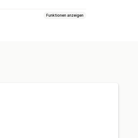
Funktionen anzeigen
rter Text
ungsleiste
Fixiertes Banner
uktseiten
esuch
Festes Enddatum
eitlich begrenzte Aktion
-Launch
Shop-Launch