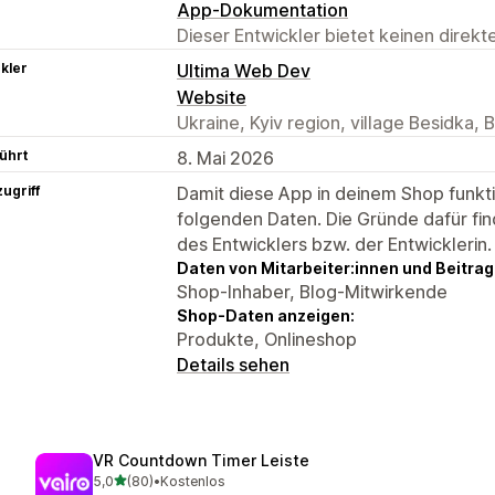
App-Dokumentation
Dieser Entwickler bietet keinen direk
kler
Ultima Web Dev
Website
Ukraine, Kyiv region, village Besidka,
ührt
8. Mai 2026
ugriff
Damit diese App in deinem Shop funktio
folgenden Daten. Die Gründe dafür fin
des Entwicklers bzw. der Entwicklerin.
Daten von Mitarbeiter:innen und Beitra
Shop-Inhaber, Blog-Mitwirkende
Shop-Daten anzeigen:
Produkte, Onlineshop
Details sehen
VR Countdown Timer Leiste
von 5 Sternen
5,0
(80)
•
Kostenlos
80 Rezensionen insgesamt