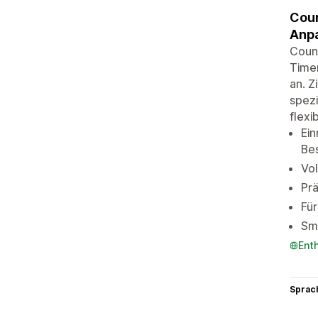
Coun
Anp
Count
Timer
an. Z
spezi
flexi
Ei
Bes
Vol
Prä
Für
Sma
Ent
Sprac