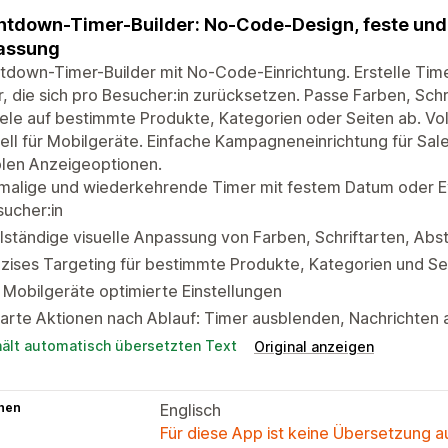
tdown-Timer-Builder: No-Code-Design, feste und 
assung
down-Timer-Builder mit No-Code-Einrichtung. Erstelle Tim
, die sich pro Besucher:in zurücksetzen. Passe Farben, Sch
iele auf bestimmte Produkte, Kategorien oder Seiten ab. Vol
ell für Mobilgeräte. Einfache Kampagneneinrichtung für Sa
blen Anzeigeoptionen.
nmalige und wiederkehrende Timer mit festem Datum oder
ucher:in
lständige visuelle Anpassung von Farben, Schriftarten, Ab
zises Targeting für bestimmte Produkte, Kategorien und Sei
 Mobilgeräte optimierte Einstellungen
rte Aktionen nach Ablauf: Timer ausblenden, Nachrichten 
hält automatisch übersetzten Text
Original anzeigen
hen
Englisch
Für diese App ist keine Übersetzung 