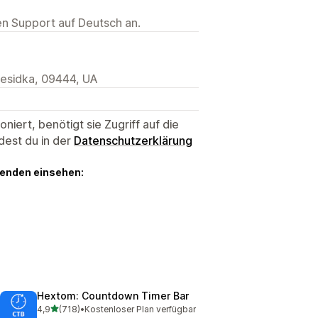
ten Support auf Deutsch an.
 Besidka, 09444, UA
niert, benötigt sie Zugriff auf die
dest du in der
Datenschutzerklärung
genden einsehen:
Hextom: Countdown Timer Bar
von 5 Sternen
4,9
(718)
•
Kostenloser Plan verfügbar
718 Rezensionen insgesamt