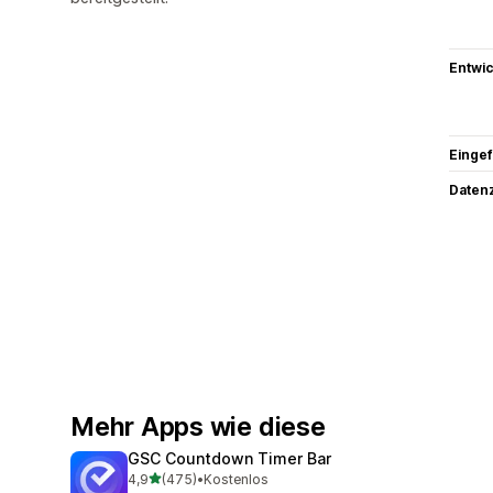
Entwic
Eingef
Datenz
Mehr Apps wie diese
GSC Countdown Timer Bar
von 5 Sternen
4,9
(475)
•
Kostenlos
475 Rezensionen insgesamt