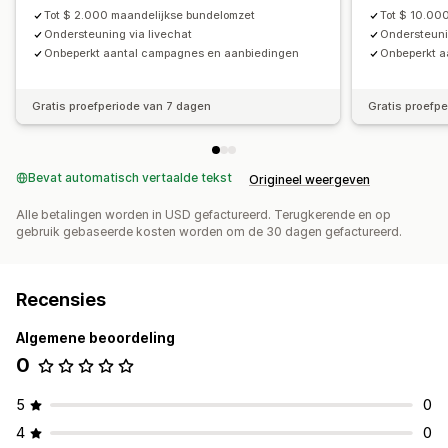
Tot $ 2.000 maandelijkse bundelomzet
Tot $ 10.00
Ondersteuning via livechat
Ondersteuni
Onbeperkt aantal campagnes en aanbiedingen
Onbeperkt a
Gratis proefperiode van 7 dagen
Gratis proefp
Bevat automatisch vertaalde tekst
Origineel weergeven
Alle betalingen worden in USD gefactureerd. Terugkerende en op
gebruik gebaseerde kosten worden om de 30 dagen gefactureerd.
Recensies
Algemene beoordeling
0
5
0
4
0