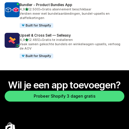
Bundler ‑ Product Bundles App
van 5 sterren
4,9
(2.500)
•
Gratis abonnement beschikbaar
2500 recensies in totaal
Verdien meer met bundelaanbiedingen, bundel-upsells en
staffelkortingen
Built for Shopify
Upsell & Cross Sell — Selleasy
van 5 sterren
4,9
(2.485)
•
Gratis te installeren
2485 recensies in totaal
Vaak samen gekochte bundels en winkelwagen-upsells, verhoog
de AOV
Built for Shopify
Wil je een app toevoegen?
Probeer Shopify 3 dagen gratis