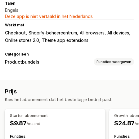
Talen
Engels
Deze app is niet vertaald in het Nederlands
Werkt met
Checkout
Shopify-beheercentrum
All browsers
All devices
Online stores 2.0
Theme app extensions
Categorieën
Productbundels
Functies weergeven
Soorten bundels
Vaste bundels
Cross-sell-bundels
Bundels op maat
Prijs
Prijzen die je kunt instellen
Kies het abonnement dat het beste bij je bedrijf past.
Vaste prijzen
Kwantumkortingen
Kortingen
Volumekortingen
Forfaitaire kortingen
Starter-abonnement
Growth-abo
Percentagekortingen
Dynamische prijzen
$9.87
$24.87
/maand
/
Aangepaste prijzen
Functies
Functies