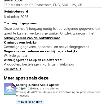
Boost Apps
159 Masbrough St, Rotherham, ENG, S60 1HW, GB
Geïntroduceerd
6 oktober 2025
Toegang tot gegevens
Deze app heeft toegang nodig tot de volgende gegevens om
goed te kunnen werken in je winkel. Ontdek waarom in het
privacybeleid van de ontwikkelaar
.
Klantgegevens bekijken:
Gevoelige gegevens, apparaat- en activiteitsgegevens
Gegevens van medewerkers en bijdragers bekijken:
Winkeleigenaar
Winkelgegevens bekijken en bewerken:
Producten, bestellingen, kortingen, Webshop
Zie details
Meer apps zoals deze
Kaching Bundles App & Upsells
van 5 sterren
5,0
(5.102)
•
Gratis te installeren
5102 recensies in totaal
Verhoog de AOV met de app voor staffelkortingen, productbundels
en upsells
Built for Shopify