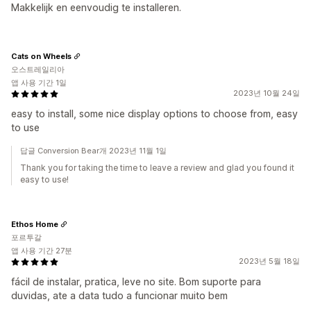
Makkelijk en eenvoudig te installeren.
Cats on Wheels
오스트레일리아
앱 사용 기간 1일
2023년 10월 24일
easy to install, some nice display options to choose from, easy
to use
답글 Conversion Bear개 2023년 11월 1일
Thank you for taking the time to leave a review and glad you found it
easy to use!
Ethos Home
포르투갈
앱 사용 기간 27분
2023년 5월 18일
fácil de instalar, pratica, leve no site. Bom suporte para
duvidas, ate a data tudo a funcionar muito bem