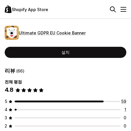
Shopify App Store
Ultimate GDPR EU Cookie Banner
설치
리뷰
(66)
전체 평점
4.8
5
59
4
1
3
0
2
0