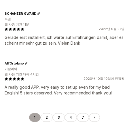
SCHANZER GWAND
독일
앱 사용 기간 11분
2022년 9월 27일
Gerade erst installiert, ich warte auf Erfahrungen damit, aber es
scheint mir sehr gut zu sein. Vielen Dank
All'Ortolano
이탈리아
앱 사용 기간 대략 4시간
2020년 10월 10일에 편집됨
A really good APP, very easy to set up even for my bad
English! 5 stars deserved. Very recommended thank you!
1
2
3
4
7