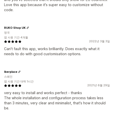
Love this app because it's super easy to customize without
code.
RUKO Shop UK
영국
앱 사용 기간 4개월
2022년 3월 3일
Can't fault this app, works brilliantly. Does exactly what it
needs to do with good customisation options.
Iberplace
스페인
앱 사용 기간 대략 1시간
2021년 6월 29일
very easy to install and works perfect - thanks
The whole installation and configuration process takes less
than 3 minutes, very clear and minimalist, that's how it should
be.