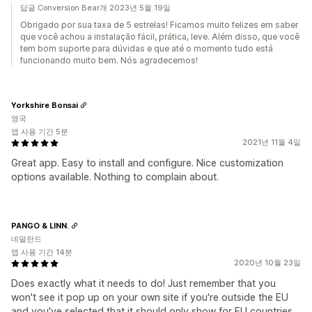
답글 Conversion Bear개 2023년 5월 19일
Obrigado por sua taxa de 5 estrelas! Ficamos muito felizes em saber
que você achou a instalação fácil, prática, leve. Além disso, que você
tem bom suporte para dúvidas e que até o momento tudo está
funcionando muito bem. Nós agradecemos!
Yorkshire Bonsai
영국
앱 사용 기간 5분
2021년 11월 4일
Great app. Easy to install and configure. Nice customization
options available. Nothing to complain about.
PANGO & LINN.
네덜란드
앱 사용 기간 14분
2020년 10월 23일
Does exactly what it needs to do! Just remember that you
won't see it pop up on your own site if you're outside the EU
and you've selected that it should only show for EU countries.