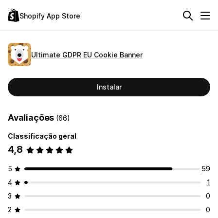
Shopify App Store
Ultimate GDPR EU Cookie Banner
Instalar
Avaliações
(66)
Classificação geral
4,8
5
59
4
1
3
0
2
0