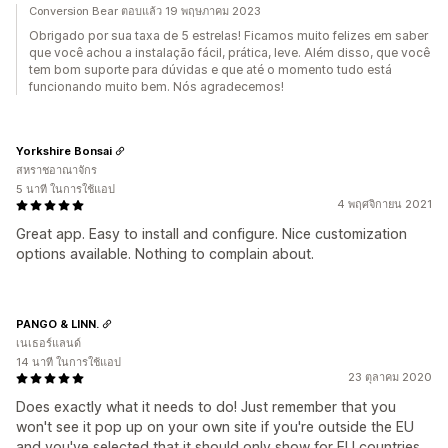
Conversion Bear ตอบแล้ว 19 พฤษภาคม 2023
Obrigado por sua taxa de 5 estrelas! Ficamos muito felizes em saber
que você achou a instalação fácil, prática, leve. Além disso, que você
tem bom suporte para dúvidas e que até o momento tudo está
funcionando muito bem. Nós agradecemos!
Yorkshire Bonsai
สหราชอาณาจักร
5 นาที ในการใช้แอป
4 พฤศจิกายน 2021
Great app. Easy to install and configure. Nice customization
options available. Nothing to complain about.
PANGO & LINN.
เนเธอร์แลนด์
14 นาที ในการใช้แอป
23 ตุลาคม 2020
Does exactly what it needs to do! Just remember that you
won't see it pop up on your own site if you're outside the EU
and you've selected that it should only show for EU countries.