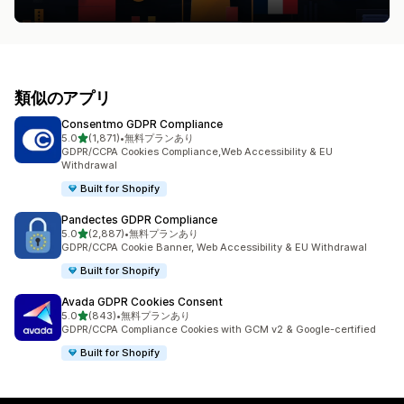
類似のアプリ
Consentmo GDPR Compliance
5つ星中
5.0
(1,871)
•
無料プランあり
合計レビュー数：1871件
GDPR/CCPA Cookies Compliance,Web Accessibility & EU
Withdrawal
Built for Shopify
Pandectes GDPR Compliance
5つ星中
5.0
(2,887)
•
無料プランあり
合計レビュー数：2887件
GDPR/CCPA Cookie Banner, Web Accessibility & EU Withdrawal
Built for Shopify
Avada GDPR Cookies Consent
5つ星中
5.0
(843)
•
無料プランあり
合計レビュー数：843件
GDPR/CCPA Compliance Cookies with GCM v2 & Google-certified
Built for Shopify