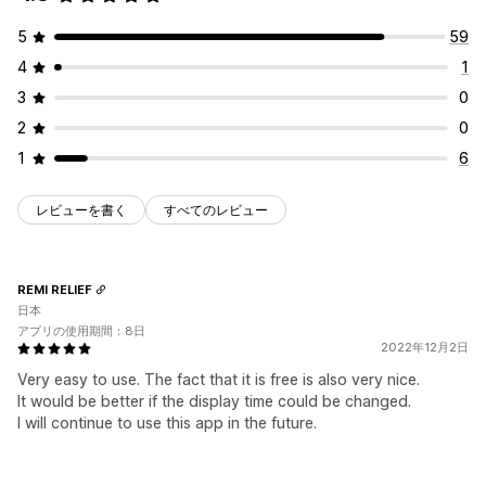
5
59
4
1
3
0
2
0
1
6
レビューを書く
すべてのレビュー
REMI RELIEF
日本
アプリの使用期間：8日
2022年12月2日
Very easy to use. The fact that it is free is also very nice.
It would be better if the display time could be changed.
I will continue to use this app in the future.