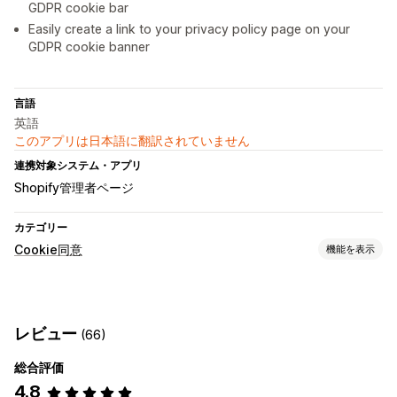
GDPR cookie bar
Easily create a link to your privacy policy page on your
GDPR cookie banner
言語
英語
このアプリは日本語に翻訳されていません
連携対象システム・アプリ
Shopify管理者ページ
カテゴリー
Cookie同意
機能を表示
表示オプション
ポリシーリンク
ジオロケーション
バナーデザイン
レビュー
(66)
プライバシーのコンプライアンス
総合評価
アクセシビリティのコンプライアンス
同意ログ
同意の期限切れ
4.8