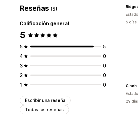
Reseñas
(5)
Estado
5 días
Calificación general
5
5
5
4
0
3
0
2
0
1
0
Cinch
Estado
Escribir una reseña
29 día
Todas las reseñas