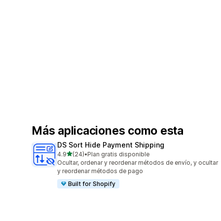
Más aplicaciones como esta
DS Sort Hide Payment Shipping
de 5 estrellas
4.9
(24)
•
Plan gratis disponible
24 reseñas en total
Ocultar, ordenar y reordenar métodos de envío, y ocultar
y reordenar métodos de pago
Built for Shopify