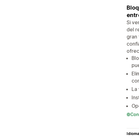
Bloq
entr
Si ve
del r
gran 
confi
ofrec
Bl
pu
Eli
co
La 
Ins
Opc
Con
Idiom