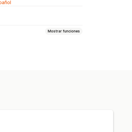
spañol
Mostrar funciones
ransportes
Basado en el cliente
 distancia
Basado en el producto
peso
Código postal
tiples orígenes
cciones de apartados de correos
cciones
Renombrar opciones
calización
Múltiples idiomas