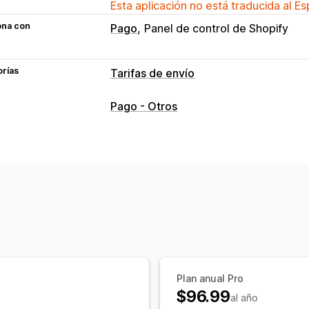
Esta aplicación no está traducida al E
ona con
Pago
Panel de control de Shopify
orías
Tarifas de envío
Cálculo de tasas
Pago - Otros
Tarifa fija
Basado en la empresa de t
Basado en la dimensión
Basado en la
Basado en la cantidad
Basado en el 
Mezcla de tasas
Múltiples zonas
Múl
Personalización
Notificaciones personalizadas
Restri
Límites de pedido
Validación de dire
Ocultar tasas
Reordenar tasas
Geolo
Plan anual Pro
Reglas personalizadas
$96.99
al año