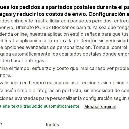
uea los pedidos a apartados postales durante el p
egas y reducir los costos de envío. Configuración en
ndes online y te frustra lidiar con paquetes perdidos, entreg
eenvío, Ultimate PO Box Blocker es para ti. Ya sea que ten
tienda online, nuestra aplicación está diseñada para que tu
ables. La aplicación se integra a la perfección sin necesida
e opciones avanzadas de personalización. Toma el control 
oquea automáticamente los apartados postales donde emp
eden hacer entregas.
mina el tiempo, esfuerzo y costo que implica resolver prob
mpra.
validación en tiempo real marca las direcciones sin opción d
talación simple e integración perfecta, sin necesidad de con
iones avanzadas para personalizar la configuración según 
tiene texto traducido automáticamente
Mostrar original
as
Inglés