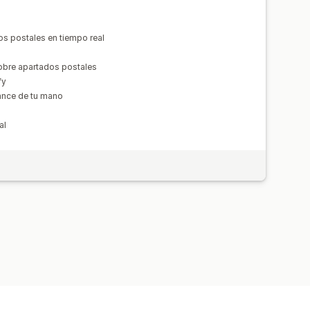
s postales en tiempo real
obre apartados postales
fy
ance de tu mano
al