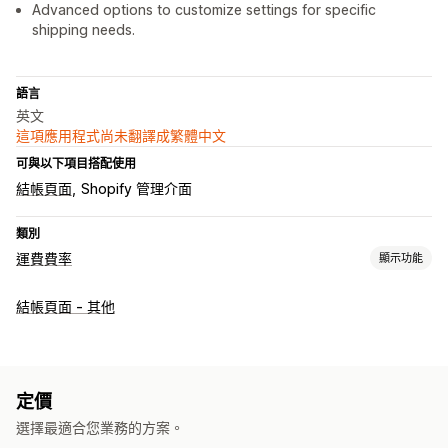
Advanced options to customize settings for specific
shipping needs.
語言
英文
這項應用程式尚未翻譯成繁體中文
可與以下項目搭配使用
結帳頁面
Shopify 管理介面
類別
運費費率
顯示功能
計費
結帳頁面 - 其他
單一費用
依貨運業者計費
依顧客資訊計費
依以包裹尺寸計費
依運送距離計費
依商品計費
依數量計費
依重量計費
郵遞區號
混合費用
多個區域
多個出貨地
定價
自訂
選擇最適合您業務的方案。
自訂通知
郵政信箱限制
訂單限制
地址驗證
重新命名選項