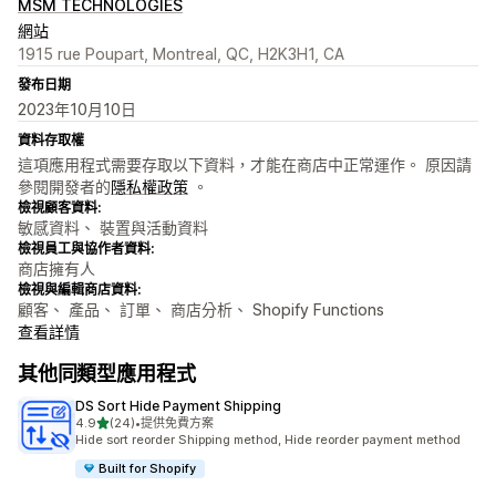
MSM TECHNOLOGIES
網站
1915 rue Poupart, Montreal, QC, H2K3H1, CA
發布日期
2023年10月10日
資料存取權
這項應用程式需要存取以下資料，才能在商店中正常運作。 原因請
參閱開發者的
隱私權政策
。
檢視顧客資料:
敏感資料、 裝置與活動資料
檢視員工與協作者資料:
商店擁有人
檢視與編輯商店資料:
顧客、 產品、 訂單、 商店分析、 Shopify Functions
查看詳情
其他同類型應用程式
DS Sort Hide Payment Shipping
滿分 5 顆星
4.9
(24)
•
提供免費方案
共有 24 則評價
Hide sort reorder Shipping method, Hide reorder payment method
Built for Shopify