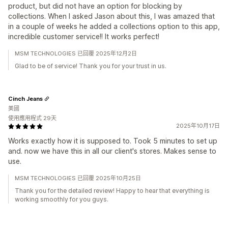
product, but did not have an option for blocking by
collections. When I asked Jason about this, I was amazed that
in a couple of weeks he added a collections option to this app,
incredible customer service!! It works perfect!
MSM TECHNOLOGIES 已回覆 2025年12月2日
Glad to be of service! Thank you for your trust in us.
Cinch Jeans
美國
使用應用程式 29天
2025年10月17日
Works exactly how it is supposed to. Took 5 minutes to set up
and. now we have this in all our client's stores. Makes sense to
use.
MSM TECHNOLOGIES 已回覆 2025年10月25日
Thank you for the detailed review! Happy to hear that everything is
working smoothly for you guys.