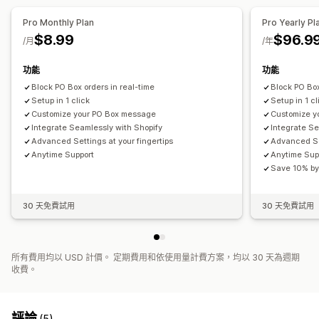
隱藏費用
重新排列費用
地理位置
多國語言
自訂規則
Pro Monthly Plan
Pro Yearly Pl
$8.99
$96.9
/月
/年
功能
功能
Block PO Box orders in real-time
Block PO Box
Setup in 1 click
Setup in 1 cl
Customize your PO Box message
Customize y
Integrate Seamlessly with Shopify
Integrate Se
Advanced Settings at your fingertips
Advanced Set
Anytime Support
Anytime Sup
Save 10% by
30 天免費試用
30 天免費試用
所有費用均以 USD 計價。 定期費用和依使用量計費方案，均以 30 天為週期
收費。
評論
(5)