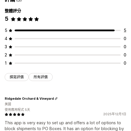
整體評分
5
5
5
4
0
3
0
2
0
1
0
撰寫評價
所有評價
Ridgedale Orchard & Vineyard
美國
使用應用程式 5天
2025年12月1日
This app is very easy to set up and offers a lot of options to
block shipments to PO Boxes. It has an option for blocking by