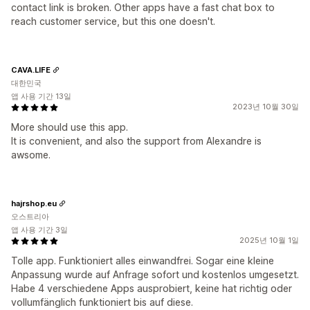
contact link is broken. Other apps have a fast chat box to
reach customer service, but this one doesn't.
CAVA.LIFE
대한민국
앱 사용 기간 13일
2023년 10월 30일
More should use this app.
It is convenient, and also the support from Alexandre is
awsome.
hajrshop.eu
오스트리아
앱 사용 기간 3일
2025년 10월 1일
Tolle app. Funktioniert alles einwandfrei. Sogar eine kleine
Anpassung wurde auf Anfrage sofort und kostenlos umgesetzt.
Habe 4 verschiedene Apps ausprobiert, keine hat richtig oder
vollumfänglich funktioniert bis auf diese.