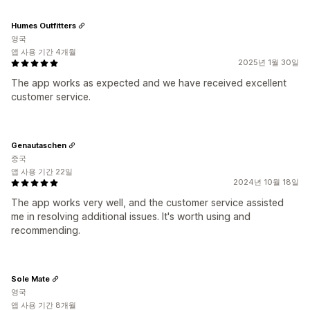
Humes Outfitters
영국
앱 사용 기간 4개월
2025년 1월 30일
The app works as expected and we have received excellent
customer service.
Genautaschen
중국
앱 사용 기간 22일
2024년 10월 18일
The app works very well, and the customer service assisted
me in resolving additional issues. It's worth using and
recommending.
Sole Mate
영국
앱 사용 기간 8개월