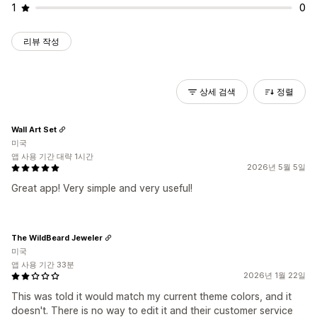
1
0
리뷰 작성
상세 검색
정렬
Wall Art Set
미국
앱 사용 기간 대략 1시간
2026년 5월 5일
Great app! Very simple and very useful!
The WildBeard Jeweler
미국
앱 사용 기간 33분
2026년 1월 22일
This was told it would match my current theme colors, and it
doesn't. There is no way to edit it and their customer service