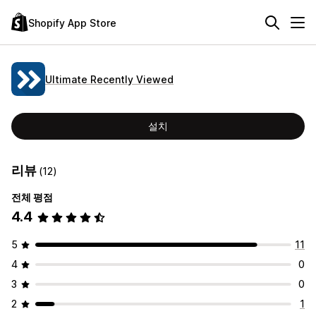
Shopify App Store
Ultimate Recently Viewed
설치
리뷰
(12)
전체 평점
4.4
5
11
4
0
3
0
2
1