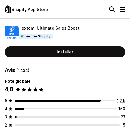
Shopify App Store
Hextom: Ultimate Sales Boost
Built for Shopify
Installer
Avis
(1 434)
Note globale
4,8
5
1,2 k
4
150
3
23
2
5