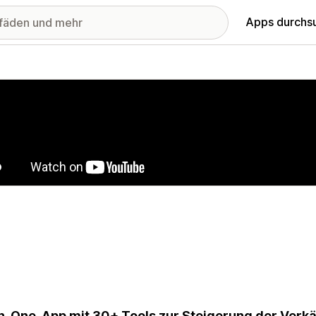
Apps durchs
stellte Bildergalerie
in-One-App mit 30+ Tools zur Steigerung der Verkä