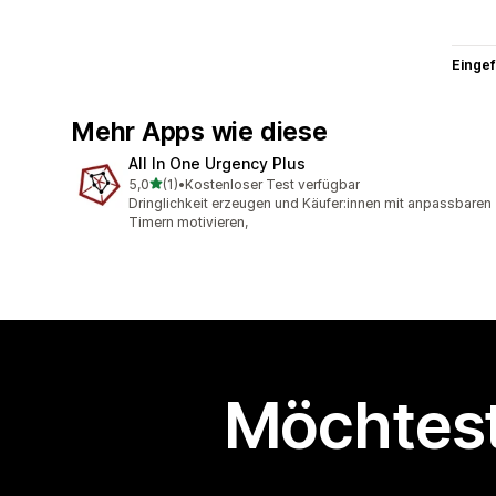
Eingef
Mehr Apps wie diese
All In One Urgency Plus
von 5 Sternen
5,0
(1)
•
Kostenloser Test verfügbar
1 Rezensionen insgesamt
Dringlichkeit erzeugen und Käufer:innen mit anpassbaren
Timern motivieren,
Möchtest