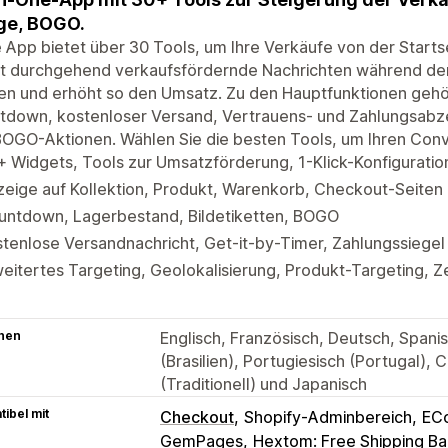
ge, BOGO.
 App bietet über 30 Tools, um Ihre Verkäufe von der Startsei
rt durchgehend verkaufsfördernde Nachrichten während der
en und erhöht so den Umsatz. Zu den Hauptfunktionen geh
down, kostenloser Versand, Vertrauens- und Zahlungsabzei
OGO-Aktionen. Wählen Sie die besten Tools, um Ihren Conv
 Widgets, Tools zur Umsatzförderung, 1-Klick-Konfiguratio
eige auf Kollektion, Produkt, Warenkorb, Checkout-Seiten
untdown, Lagerbestand, Bildetiketten, BOGO
tenlose Versandnachricht, Get-it-by-Timer, Zahlungssiegel
eitertes Targeting, Geolokalisierung, Produkt-Targeting, Z
hen
Englisch, Französisch, Deutsch, Spanisc
(Brasilien), Portugiesisch (Portugal), 
(Traditionell) und Japanisch
ibel mit
Checkout
Shopify-Adminbereich
ECo
GemPages
Hextom: Free Shipping Ba