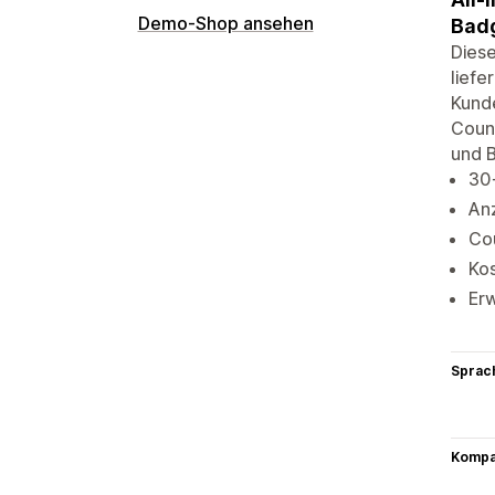
Demo-Shop ansehen
Bad
Diese
liefe
Kund
Count
und B
30+
Anz
Co
Kos
Erw
Sprac
Kompat