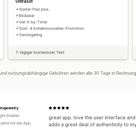
Umfasst
Analysen
Starter-Plan plus..
A/B-Tests
Klickraten
Conversion-Ra
Bildlabel
Get-it-by-Timer
Start- & Kollektionsseiten-Promotion
Geotargeting
7-tägiger kostenloser Test
und nutzungsabhängige Gebühren werden alle 30 Tage in Rechnung g
linajewelry
igte Staaten
great app. love the user interface and 
 jahre mit der App
adds a great deal of authenticity to my