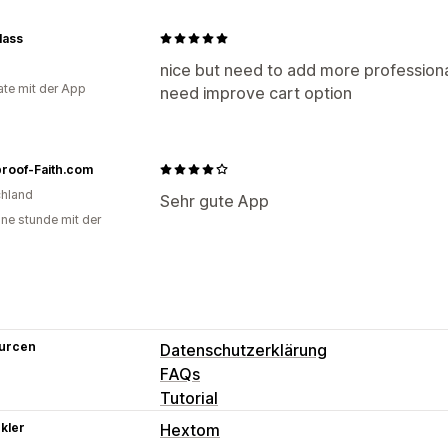
Glass
nice but need to add more professiona
te mit der App
need improve cart option
proof-Faith.com
hland
Sehr gute App
ine stunde mit der
urcen
Datenschutzerklärung
FAQs
Tutorial
kler
Hextom