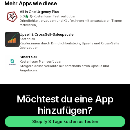
Mehr Apps wie diese
All In One Urgency Plus
von 5 Sternen
5,0
(1)
•
Kostenloser Test verfügbar
1 Rezensionen insgesamt
Dringlichkeit erzeugen und Käufer:innen mit anpassbaren Timern
motivieren,
Upsell & CrossSell‑Saleupscale
Kostenlos
Käufer:innen durch Dringlichkeitstools, Upsells und Cross-Sells
überzeugen.
Smart Sell
Kostenloser Plan verfügbar
Steigere deine Verkäufe mit personalisierten Upsells und
Angeboten.
Möchtest du eine App
hinzufügen?
Shopify 3 Tage kostenlos testen