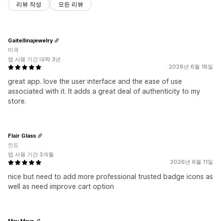
리뷰 작성
모든 리뷰
Gaitellinajewelry
미국
앱 사용 기간 대략 3년
2026년 6월 18일
great app. love the user interface and the ease of use
associated with it. It adds a great deal of authenticity to my
store.
Flair Glass
인도
앱 사용 기간 3개월
2026년 6월 11일
nice but need to add more professional trusted badge icons as
well as need improve cart option
May Mays