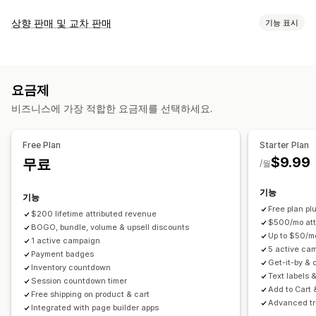
표시 옵션
상향 판매 및 교차 판매
기능 표시
색상 및 글꼴
사용자 지정 텍스트
사용자 지정 위치
애니메이션
맞춤 설정
카트 페이지
제품 페이지
카트 상향 판매
제품 페이지 상향 판매
진행률 표시줄
타이밍 옵션
요금제
원클릭 추가 기능
카트 서랍
팝업
사용자 지정 HTML
여러 통화
반복성
예약됨
날짜 범위
이벤트 기반
방문당 재설정
비즈니스에 가장 적합한 요금제를 선택하세요.
여러 언어
사용자 지정 규칙
고정 종료 날짜
고정 분
일회성
세션 기반
시간 지정 세션
제안 및 권장 사항
Free Plan
Starter Plan
타이머 유형
무료 배송
제품 추가 옵션
추천 제품
함께 자주 구매하는 제품
$9.99
무료
/월
일일 특가
반짝 세일
기간 한정 프로모션
만료 날짜
특별 행사
번들
수량 구분
수량 할인
계층별 할인
AI 권장 사항
선주문
제품 출시
배송 마감
우선 순위 처리
기능
기능
Free plan plu
$200 lifetime attributed revenue
분석
$500/mo attr
BOGO, bundle, volume & upsell discounts
A/B 테스트
클릭률
전환율
퍼널 추적
Up to $50/m
1 active campaign
5 active ca
Payment badges
Get-it-by &
Inventory countdown
Text labels 
Session countdown timer
Add to Cart
Free shipping on product & cart
Advanced tr
Integrated with page builder apps