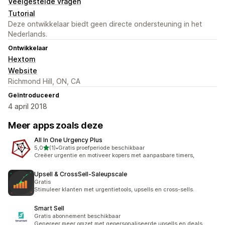
Veelgestelde vragen
Tutorial
Deze ontwikkelaar biedt geen directe ondersteuning in het
Nederlands.
Ontwikkelaar
Hextom
Website
Richmond Hill, ON, CA
Geïntroduceerd
4 april 2018
Meer apps zoals deze
All In One Urgency Plus
van 5 sterren
5,0
(1)
•
Gratis proefperiode beschikbaar
1 recensies in totaal
Creëer urgentie en motiveer kopers met aanpasbare timers,
Upsell & CrossSell‑Saleupscale
Gratis
Stimuleer klanten met urgentietools, upsells en cross-sells.
Smart Sell
Gratis abonnement beschikbaar
Genereer meer omzet met gepersonaliseerde upsells en deals.