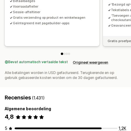
Analytics
Betaalbadges
‘Bezorgd op’
Voorraadafteller
A/B-testen
Doorklikpercentages
Conversiepercentages
Tekstlabels 
Sessie-afteltimer
‘Toevoegen 
Funnelprestaties
Gratis verzending op product en winkelwagen
checkoutani
Geïntegreerd met pagebuilder-apps
Geavanceer
Gratis proefp
Bevat automatisch vertaalde tekst
Origineel weergeven
Alle betalingen worden in USD gefactureerd. Terugkerende en op
gebruik gebaseerde kosten worden om de 30 dagen gefactureerd.
Recensies
(1.431)
Algemene beoordeling
4,8
5
1,2K