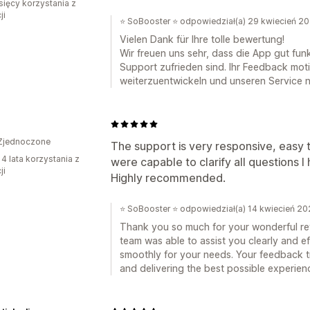
sięcy korzystania z
ji
⭐ SoBooster ⭐ odpowiedział(a) 29 kwiecień 2
Vielen Dank für Ihre tolle bewertung!
Wir freuen uns sehr, dass die App gut fun
Support zufrieden sind. Ihr Feedback motiv
weiterzuentwickeln und unseren Service 
Zjednoczone
The support is very responsive, easy
 4 lata korzystania z
were capable to clarify all questions I 
ji
Highly recommended.
⭐ SoBooster ⭐ odpowiedział(a) 14 kwiecień 2
Thank you so much for your wonderful revi
team was able to assist you clearly and e
smoothly for your needs. Your feedback t
and delivering the best possible experien