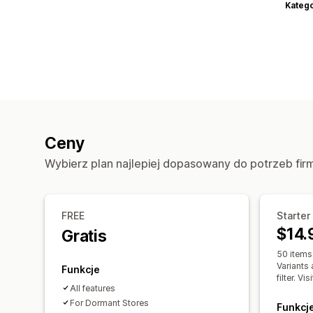
Katego
Ceny
Wybierz plan najlepiej dopasowany do potrzeb fir
FREE
Starter
$14.
Gratis
50 items.
Variants 
Funkcje
filter. Vi
All features
For Dormant Stores
Funkcj