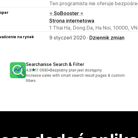
Ten programista nie oferuje bezpośred
oper
⭐ SoBooster ⭐
Strona internetowa
1 Thai Ha, Dong Da, Ha Noi, 10000, VN
adzenie na rynek
9 styczeń 2020 ·
Dziennik zmian
Searchanise Search & Filter
na 5 gwiazdek
4,8
(1 068)
•
Bezpłatny plan jest dostępny
Łączna liczba recenzji: 1068
Increase sales with smart search result pages & custom
filters