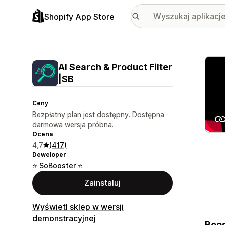
Shopify App Store
Wyróż
AI Search & Product Filter
|SB
Ceny
Bezpłatny plan jest dostępny. Dostępna
darmowa wersja próbna.
Ocena
4,7
(417)
Deweloper
⭐ SoBooster ⭐
Zainstaluj
Wyświetl sklep w wersji
demonstracyjnej
Boos