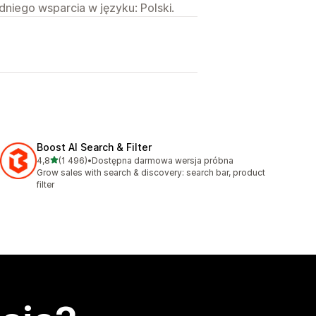
niego wsparcia w języku: Polski.
Boost AI Search & Filter
na 5 gwiazdek
4,8
(1 496)
•
Dostępna darmowa wersja próbna
Łączna liczba recenzji: 1496
Grow sales with search & discovery: search bar, product
filter