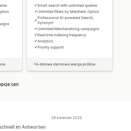
ia
eries
Smart search with unlimited queries
Option
Unlimited filters by Metafield, Option
Professional AI-powered Search,
Synonym
aigns
Unlimited Merchandising campaigns
Real time indexing frequency
Analytics
Priority support
bna
14-dniowa darmowa wersja próbna
opcje cen
28 kwiecień 2026
r schnell im Antworten