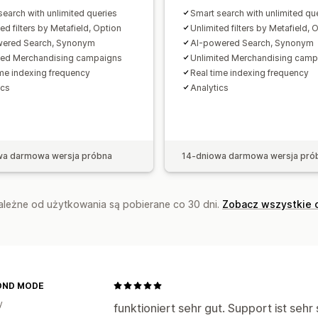
Analizy zachowań
Hasła wyszukiwan
search with unlimited queries
Smart search with unlimited qu
ed filters by Metafield, Option
Unlimited filters by Metafield, 
wered Search, Synonym
AI-powered Search, Synonym
ted Merchandising campaigns
Unlimited Merchandising camp
ime indexing frequency
Real time indexing frequency
ics
Analytics
wa darmowa wersja próbna
14-dniowa darmowa wersja pró
zależne od użytkowania są pobierane co 30 dni.
Zobacz wszystkie 
OND MODE
y
funktioniert sehr gut. Support ist seh