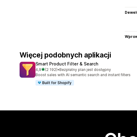
Dewel
Wprow
Więcej podobnych aplikacji
Smart Product Filter & Search
na 5 gwiazdek
4,9
(2 192)
•
Bezpłatny plan jest dostępny
Łączna liczba recenzji: 2192
Boost sales with AI semantic search and instant filters
Built for Shopify