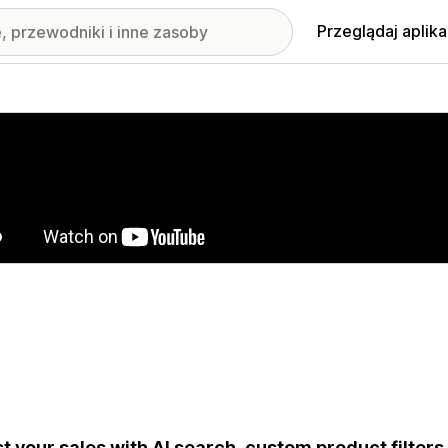
Przeglądaj aplika
nione obrazy w galerii
t your sales with AI search, custom product filter