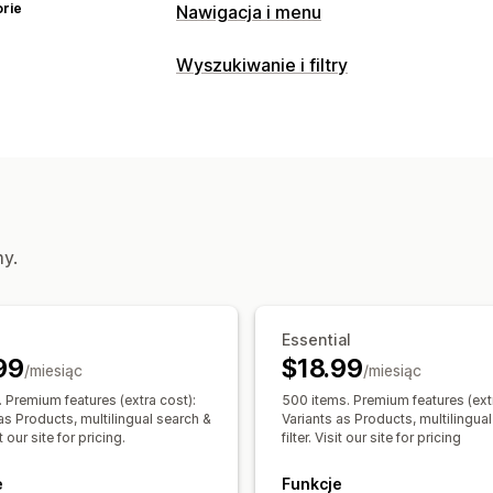
rie
Nawigacja i menu
Styl menu
Wyszukiwanie i filtry
Duże menu
Menu na urządzenia mobi
Funkcje wyszukiwania
Płynący przycisk
Drzewo
Pasek boc
Autouzupełnianie
Natychmiastowe w
Przeglądanie
Wyszukiwanie AI
Tolerancja na liter
Okruszki chleba
Ciągłe przewijanie
Wykluczanie słów
Sugestie wyszuki
Przypięty pasek nawigacyjny
Wiele filtrów
Spersonalizowane wys
my.
Pasek wyszukiwania
Wyłączenie wy
Dostosowanie
Kolor i czcionka
Niestandardowy CS
Dostosowanie wyświetlania
Responsywność na urządzeniach mob
Responsywność na urządzeniach mob
Essential
99
$18.99
Style niestandardowe
Filtrowanie wy
/miesiąc
/miesiąc
Strona wyników wyszukiwania
Sorto
 Premium features (extra cost):
500 items. Premium features (extr
as Products, multilingual search &
Variants as Products, multilingua
sit our site for pricing.
Analizy
filter. Visit our site for pricing
Analiza AI
Korzystanie z filtrów
Anal
e
Funkcje