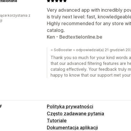
tielonline
Very advanced app with incredibly pow
iące korzystania z
is truly next level: fast, knowledgeable
ji
Highly recommended for any store wit
catalog.
Ken - Bedtextielonline.be
⭐ SoBooster ⭐ odpowiedział(a) 21 grudzień 2
Thank you so much for your kind words an
that our advanced filtering features are
catalog effectively. Your feedback truly 
happy to know that our support met your
y
Polityka prywatności
Często zadawane pytania
Tutoriale
Dokumentacja aplikacji