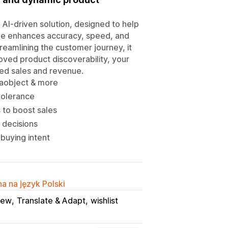
 AI-driven solution, designed to help
ine enhances accuracy, speed, and
treamlining the customer journey, it
ved product discoverability, your
sed sales and revenue.
etaobject & more
tolerance
 to boost sales
r decisions
buying intent
a na język Polski
iew
Translate & Adapt
wishlist