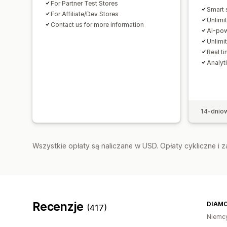
For Partner Test Stores
Smart 
For Affiliate/Dev Stores
Unlimit
Contact us for more information
AI-po
Unlimi
Real t
Analyt
14-dnio
Wszystkie opłaty są naliczane w USD. Opłaty cykliczne i 
Recenzje
DIAM
(417)
Niemc