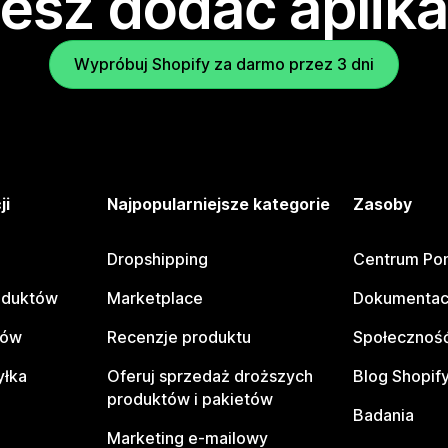
esz dodać aplika
Wypróbuj Shopify za darmo przez 3 dni
ji
Najpopularniejsze kategorie
Zasoby
Dropshipping
Centrum Po
oduktów
Marketplace
Dokumentac
tów
Recenzje produktu
Społeczność
yłka
Oferuj sprzedaż droższych
Blog Shopif
produktów i pakietów
Badania
Marketing e-mailowy