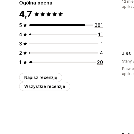
12 mie
Ogólna ocena
aplikac
4,7
5
381
4
11
3
1
2
4
JINS
Stany 
1
20
Prawie
aplikac
Napisz recenzję
Wszystkie recenzje