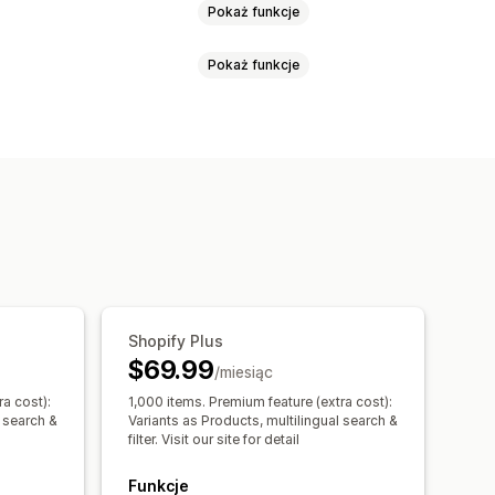
Pokaż funkcje
Pokaż funkcje
lne
Lista rozwijana
zny
yszukiwanie
Wielojęzyczne
ówki
Grupy synonimów
Przewijanie do góry
wania
Ulepszanie produktów
zukiwanie
Niestandardowy ranking
ników
S
JavaScript
Wielojęzyczne
ilnych
Pozycjonowanie stron
ilnych
Niestandardowy CSS
Shopify Plus
$69.99
świetlania
Niestandardowe filtry
/miesiąc
wanie
a cost):
1,000 items. Premium feature (extra cost):
l search &
Variants as Products, multilingual search &
filter. Visit our site for detail
izy w czasie rzeczywistym
Funkcje