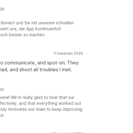
026
ktioniert und Sie mit unserem schnellen
iert uns, die App kontinuierlich
noch besser zu machen.
11 kwiecień 2026
 to communicate, and spot-on. They
had, and shoot all troubles I met.
026
ew! We’re really glad to hear that our
ffectively, and that everything worked out
ruly motivates our team to keep improving
ce.