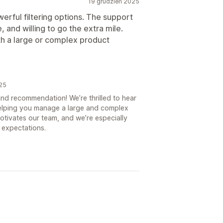
19 grudzień 2025
erful filtering options. The support
, and willing to go the extra mile.
h a large or complex product
025
d recommendation! We’re thrilled to hear
 helping you manage a large and complex
motivates our team, and we’re especially
 expectations.