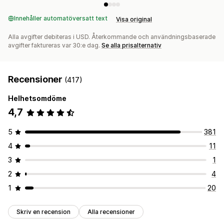
Innehåller automatöversatt text
Visa original
Alla avgifter debiteras i USD. Återkommande och användningsbaserade
avgifter faktureras var 30:e dag.
Se alla prisalternativ
Recensioner
(417)
Helhetsomdöme
4,7
5
381
4
11
3
1
2
4
1
20
Skriv en recension
Alla recensioner