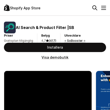
Shopify App Store
AI Search & Product Filter |SB
Priser
Betyg
Utvecklare
Gratisplan tillgänglig
4,7
(417)
⭐ SoBooster ⭐
Installera
Visa demobutik