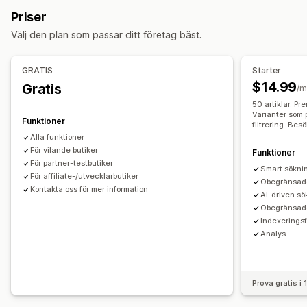
Automatisk ifyllnad
Omedelbar sökning
Flera språk
Surfning
Priser
AI-sökning
Felstavningstolerans
Synonymgrupper
Länkstig
Oändlig bläddring
Bläddra längst upp
Välj den plan som passar ditt företag bäst.
Stoppord
Sökförslag
Produktboost
Flera filter
Sticky navbar
Anpassad sökning
Anpassad rankning
Sökfält
GRATIS
Starter
Uteslut resultat
Anpassning
$14.99
Gratis
/m
Färg och teckensnitt
Anpassad CSS
JavaScript
Visningsanpassning
50 artiklar. Pr
Flera språk
Mobilanpassning
SEO
Mobilanpassning
Anpassad CSS
Anpassad stil
Varianter som 
Funktioner
filtrering. Bes
Visning av filter
Anpassade filter
Sökresultatssida
Alla funktioner
Sortering
För vilande butiker
Funktioner
För partner-testbutiker
Smart sökni
Analysverktyg
För affiliate-/utvecklarbutiker
Obegränsade 
Kontakta oss för mer information
AI-insikter
Filteranvändning
Analysverktyg i realtid
AI-driven s
Obegränsad
Beteendeinsikter
Sökfrågor
Indexeringsf
Analys
Prova gratis i