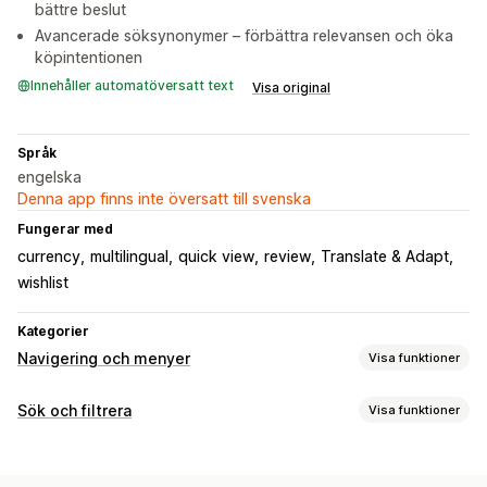
bättre beslut
Avancerade söksynonymer – förbättra relevansen och öka
köpintentionen
Innehåller automatöversatt text
Visa original
Språk
engelska
Denna app finns inte översatt till svenska
Fungerar med
currency
multilingual
quick view
review
Translate & Adapt
wishlist
Kategorier
Navigering och menyer
Visa funktioner
Menystil
Sök och filtrera
Visa funktioner
Megameny
Mobilmeny
Rullgardinsmeny
Flytande knapp
Sökfunktioner
Trä
Sidofält