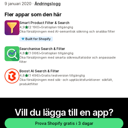
9 januari 2020 ·
Ändringslogg
Fler appar som den här
Smart Product Filter & Search
av 5 stjärnor
4,9
(2 190)
•
Gratisplan tillgänglig
2190 recensioner totalt
Öka försäljningen med AI-semantisk sökning och snabba filter
Built for Shopify
Searchanise Search & Filter
av 5 stjärnor
4,8
(1 068)
•
Gratisplan tillgänglig
1068 recensioner totalt
Öka försäljningen med smarta sökresultatsidor och anpassade
filter
Boost AI Search & Filter
av 5 stjärnor
4,8
(1 496)
•
Gratis testversion tillgänglig
1496 recensioner totalt
Öka försäljningen med sök- och upptäcktsfunktioner: sökfält,
produktfilter
Vill du lägga till en app?
Prova Shopify gratis i 3 dagar