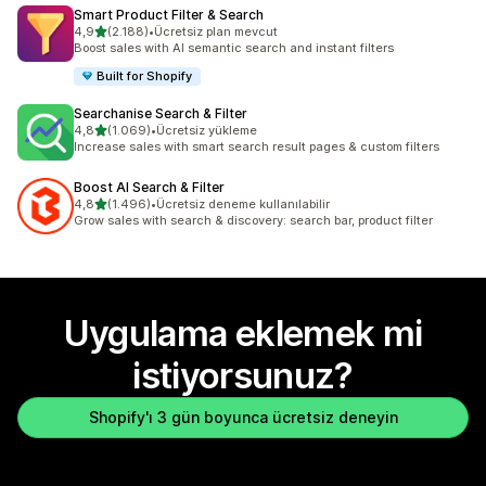
Smart Product Filter & Search
5 yıldız üzerinden
4,9
(2.188)
•
Ücretsiz plan mevcut
toplam 2188 değerlendirme
Boost sales with AI semantic search and instant filters
Built for Shopify
Searchanise Search & Filter
5 yıldız üzerinden
4,8
(1.069)
•
Ücretsiz yükleme
toplam 1069 değerlendirme
Increase sales with smart search result pages & custom filters
Boost AI Search & Filter
5 yıldız üzerinden
4,8
(1.496)
•
Ücretsiz deneme kullanılabilir
toplam 1496 değerlendirme
Grow sales with search & discovery: search bar, product filter
Uygulama eklemek mi
istiyorsunuz?
Shopify'ı 3 gün boyunca ücretsiz deneyin