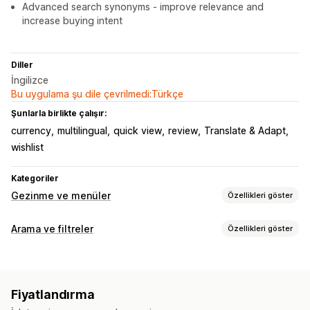
Advanced search synonyms - improve relevance and
increase buying intent
Diller
İngilizce
Bu uygulama şu dile çevrilmedi:Türkçe
Şunlarla birlikte çalışır:
currency
multilingual
quick view
review
Translate & Adapt
wishlist
Kategoriler
Gezinme ve menüler
Özellikleri göster
Menü tarzı
Arama ve filtreler
Özellikleri göster
Mega menü
Mobil menü
Açılır menü
Kayan düğme
Ağaç
Arama özellikleri
Kenar çubuğu
Otomatik tamamlama
Anında arama
Çoklu dil
Göz atma
Fiyatlandırma
Yapay zeka araması
Yazım hatası toleransı
İçerik haritaları
Sonsuz kaydırma
Başa kaydırma