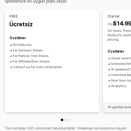
İşletmenize en uygun planı seçin.
Eş anlamlı gruplar
Gereksiz sözcükler
Arama önerileri
Yapışkan menü çubuğu
Ürün destekleri
Çoklu filtreleme
Kişiselleştirilmiş arama
FREE
Starter
Özel sıralama
Arama çubuğu
Sonuçları hariç tutma
Özelleştirme
$14.9
Ücretsiz
/ay
Renk ve yazı tipi
Özel CSS
JavaScript
Çoklu dil
Ekran özelleştirme
50 items. Prem
Mobil duyarlı
SEO
Mobil duyarlı
Özel CSS
Özel stil
Filtre ekranı
Products, multil
Özellikler
pricing.
Özel filtreler
Arama sonuçları sayfası
Sıralama
All features
For Dormant Stores
Özellikler
Analizler
For Partner Test Stores
Smart search
Yapay zeka analizleri
For Affiliate/Dev Stores
Filtre kullanımı
Unlimited fil
Contact us for more information
Gerçek zamanlı analizler
Davranış analizleri
AI-powered
Unlimited M
Arama sorguları
Real time i
Analytics
14 günlük ücr
Tüm ücretler USD cinsinden faturalandırılır. Yinelenen ve kullanıma dayalı