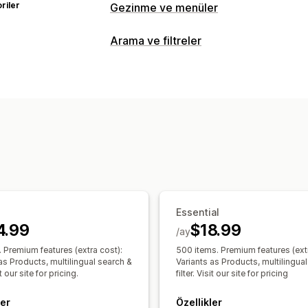
riler
Gezinme ve menüler
Menü tarzı
Arama ve filtreler
Mega menü
Mobil menü
Açılır menü
Arama özellikleri
Göz atma
Otomatik tamamlama
Anında arama
İçerik haritaları
Sonsuz kaydırma
Baş
Yazım hatası toleransı
Eş anlamlı grup
Arama önerileri
Ürün destekleri
Çokl
Özelleştirme
Özel sıralama
Arama çubuğu
Sonuçla
Renk ve yazı tipi
Özel CSS
JavaScri
Ekran özelleştirme
Mobil duyarlı
Özel CSS
Özel stil
Fil
Arama sonuçları sayfası
Sıralama
Essential
4.99
$18.99
/ay
Analizler
 Premium features (extra cost):
500 items. Premium features (extr
Yapay zeka analizleri
Filtre kullanımı
as Products, multilingual search &
Variants as Products, multilingua
sit our site for pricing.
filter. Visit our site for pricing
Davranış analizleri
Arama sorguları
ler
Özellikler