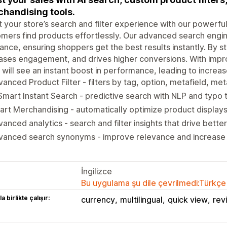
handising tools.
 your store’s search and filter experience with our powerful
mers find products effortlessly. Our advanced search eng
ance, ensuring shoppers get the best results instantly. By s
ases engagement, and drives higher conversions. With impro
 will see an instant boost in performance, leading to increa
anced Product Filter - filters by tag, option, metafield, m
Smart Instant Search - predictive search with NLP and typo 
rt Merchandising - automatically optimize product displays
anced analytics - search and filter insights that drive bette
vanced search synonyms - improve relevance and increase 
İngilizce
Bu uygulama şu dile çevrilmedi:Türkçe
a birlikte çalışır:
currency
multilingual
quick view
rev