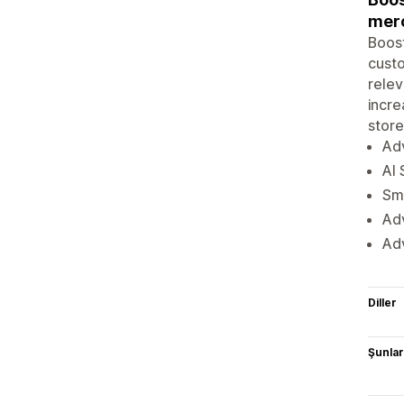
merc
Boost
custo
relev
incre
store
Adv
AI 
Sma
Adv
Ad
Diller
Şunlarl