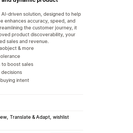
 AI-driven solution, designed to help
ine enhances accuracy, speed, and
treamlining the customer journey, it
ved product discoverability, your
sed sales and revenue.
etaobject & more
tolerance
 to boost sales
r decisions
buying intent
iew
Translate & Adapt
wishlist