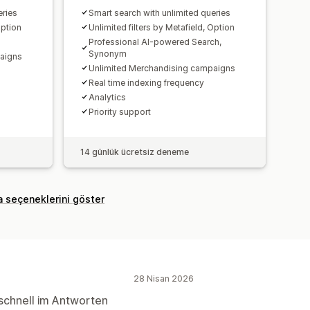
eries
Smart search with unlimited queries
Option
Unlimited filters by Metafield, Option
Professional AI-powered Search,
Synonym
aigns
Unlimited Merchandising campaigns
Real time indexing frequency
Analytics
Priority support
14 günlük ücretsiz deneme
a seçeneklerini göster
28 Nisan 2026
r schnell im Antworten