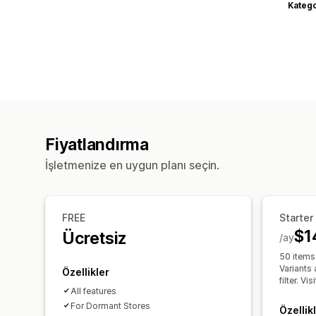
Katego
Fiyatlandırma
İşletmenize en uygun planı seçin.
FREE
Starter
$1
Ücretsiz
/ay
50 items.
Variants 
Özellikler
filter. Vi
All features
For Dormant Stores
Özellik