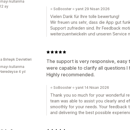
mayı kullanma
:12 ay
⭐ SoBooster ⭐ yanıt 29 Nisan 2026
Vielen Dank für Ihre tolle bewertung!
Wir freuen uns sehr, dass die App gut fun
Support zufrieden sind. Ihr Feedback motiv
weiterzuentwickeln und unseren Service 
 Birleşik Devletleri
The support is very responsive, easy
mayı kullanma
were capable to clarify all questions I 
:Neredeyse 4 yıl
Highly recommended.
⭐ SoBooster ⭐ yanıt 14 Nisan 2026
Thank you so much for your wonderful revi
team was able to assist you clearly and e
smoothly for your needs. Your feedback t
and delivering the best possible experien