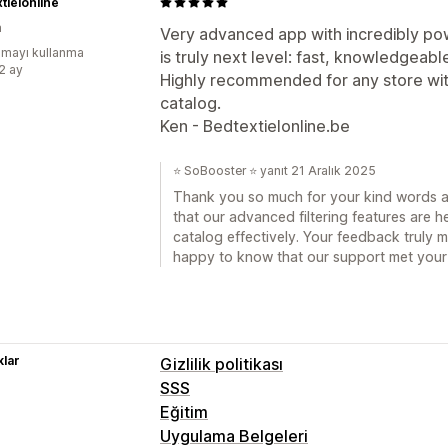
tielonline
a
Very advanced app with incredibly pow
mayı kullanma
is truly next level: fast, knowledgeable
:2 ay
Highly recommended for any store wit
catalog.
Ken - Bedtextielonline.be
⭐ SoBooster ⭐ yanıt 21 Aralık 2025
Thank you so much for your kind words an
that our advanced filtering features are
catalog effectively. Your feedback truly 
happy to know that our support met your
lar
Gizlilik politikası
SSS
Eğitim
Uygulama Belgeleri