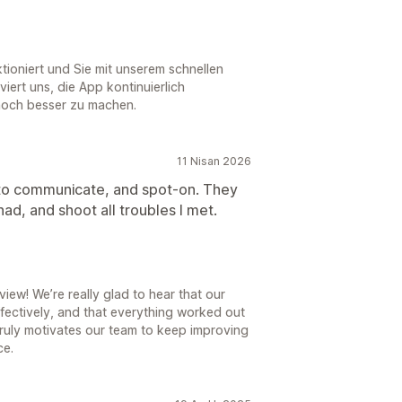
ktioniert und Sie mit unserem schnellen
iert uns, die App kontinuierlich
noch besser zu machen.
11 Nisan 2026
 to communicate, and spot-on. They
had, and shoot all troubles I met.
ew! We’re really glad to hear that our
ffectively, and that everything worked out
ruly motivates our team to keep improving
ce.