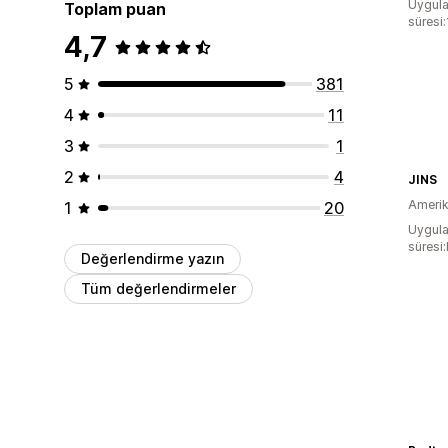
Uygula
Toplam puan
süresi
4,7
5
381
4
11
3
1
2
4
JINS
Amerika
1
20
Uygula
süresi
Değerlendirme yazın
Tüm değerlendirmeler