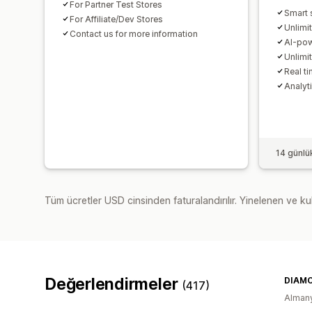
For Partner Test Stores
Smart 
For Affiliate/Dev Stores
Unlimit
Contact us for more information
AI-po
Unlimi
Real t
Analyt
14 günlü
Tüm ücretler USD cinsinden faturalandırılır. Yinelenen ve kul
Değerlendirmeler
DIAM
(417)
Alman