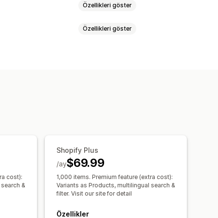
Özellikleri göster
Özellikleri göster
Kayan düğme
Ağaç
Kenar çubuğu
Çoklu dil
Yapay zeka araması
a kaydırma
Yapışkan menü çubuğu
lar
Gereksiz sözcükler
u filtreleme
Kişiselleştirilmiş arama
rı hariç tutma
pt
Çoklu dil
Mobil duyarlı
SEO
tre ekranı
Özel filtreler
Shopify Plus
$69.99
/ay
a cost):
1,000 items. Premium feature (extra cost):
Gerçek zamanlı analizler
l search &
Variants as Products, multilingual search &
filter. Visit our site for detail
Özellikler