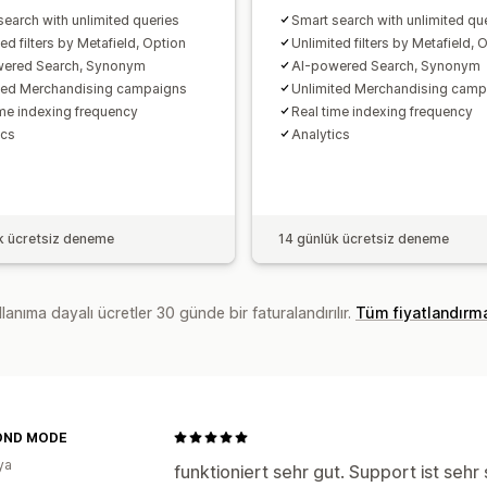
search with unlimited queries
Smart search with unlimited qu
ed filters by Metafield, Option
Unlimited filters by Metafield, 
wered Search, Synonym
AI-powered Search, Synonym
ted Merchandising campaigns
Unlimited Merchandising camp
ime indexing frequency
Real time indexing frequency
ics
Analytics
k ücretsiz deneme
14 günlük ücretsiz deneme
lanıma dayalı ücretler 30 günde bir faturalandırılır.
Tüm fiyatlandırm
OND MODE
ya
funktioniert sehr gut. Support ist seh