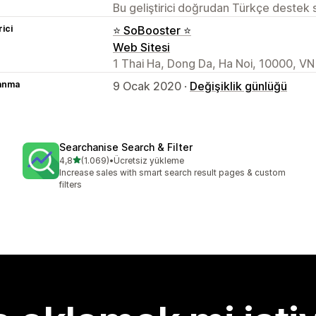
Bu geliştirici doğrudan Türkçe destek
rici
⭐ SoBooster ⭐
Web Sitesi
1 Thai Ha, Dong Da, Ha Noi, 10000, VN
lanma
9 Ocak 2020 ·
Değişiklik günlüğü
Searchanise Search & Filter
5 yıldız üzerinden
4,8
(1.069)
•
Ücretsiz yükleme
toplam 1069 değerlendirme
Increase sales with smart search result pages & custom
filters