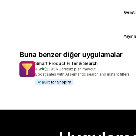
Gelişti
Yayın
Buna benzer diğer uygulamalar
Smart Product Filter & Search
5 yıldız üzerinden
4,9
(2.185)
•
Ücretsiz plan mevcut
toplam 2185 değerlendirme
Boost sales with AI semantic search and instant filters
Built for Shopify