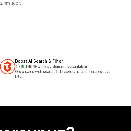
 sunmuyor.
Boost AI Search & Filter
5 yıldız üzerinden
4,8
(1.496)
•
Ücretsiz deneme kullanılabilir
toplam 1496 değerlendirme
Grow sales with search & discovery: search bar, product
filter