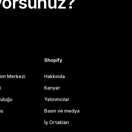
yorsunuz?
Shopify
dım Merkezi
Hakkında
i
Kariyer
luluğu
Yatırımcılar
gu
Basın ve medya
İş Ortakları