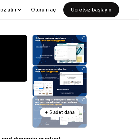
öz atın
Oturum aç
Ücretsiz başlayın
+ 5 adet daha
s, and dynamic product