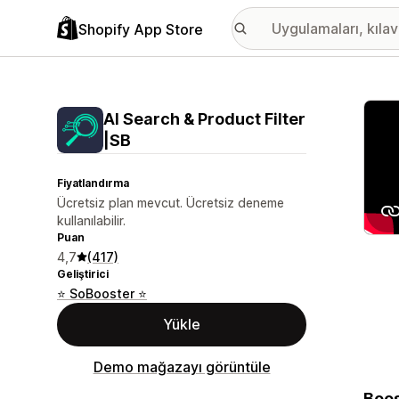
Shopify App Store
Öne ç
AI Search & Product Filter
|SB
Fiyatlandırma
Ücretsiz plan mevcut. Ücretsiz deneme
kullanılabilir.
Puan
4,7
(417)
Geliştirici
⭐ SoBooster ⭐
Yükle
Demo mağazayı görüntüle
Boos