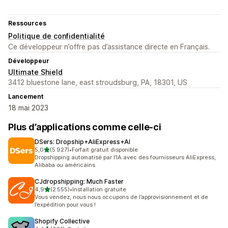
Ressources
Politique de confidentialité
Ce développeur n’offre pas d’assistance directe en Français.
Développeur
Ultimate Shield
3412 bluestone lane, east stroudsburg, PA, 18301, US
Lancement
18 mai 2023
Plus d’applications comme celle-ci
DSers: Dropship+AliExpress+AI
étoile(s) sur 5
5,0
(5 927)
•
Forfait gratuit disponible
5927 avis au total
Dropshipping automatisé par l’IA avec des fournisseurs AliExpress,
Alibaba ou américains
CJdropshipping: Much Faster
étoile(s) sur 5
4,9
(2 555)
•
Installation gratuite
2555 avis au total
Vous vendez, nous nous occupons de l’approvisionnement et de
l’expédition pour vous !
Shopify Collective