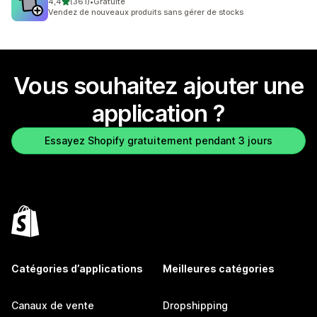
étoile(s) sur 5
4,4
(361)
•
Gratuite
361 avis au total
Vendez de nouveaux produits sans gérer de stocks
Vous souhaitez ajouter une
application ?
Essayez Shopify gratuitement pendant 3 jours
Catégories d’applications
Meilleures catégories
Canaux de vente
Dropshipping