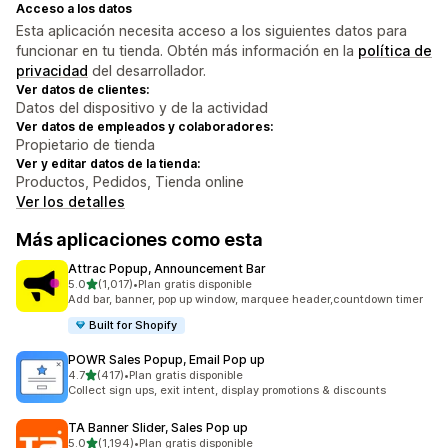
Acceso a los datos
Esta aplicación necesita acceso a los siguientes datos para
funcionar en tu tienda. Obtén más información en la
política de
privacidad
del desarrollador.
Ver datos de clientes:
Datos del dispositivo y de la actividad
Ver datos de empleados y colaboradores:
Propietario de tienda
Ver y editar datos de la tienda:
Productos, Pedidos, Tienda online
Ver los detalles
Más aplicaciones como esta
Attrac Popup, Announcement Bar
de 5 estrellas
5.0
(1,017)
•
Plan gratis disponible
1017 reseñas en total
Add bar, banner, pop up window, marquee header,countdown timer
Built for Shopify
POWR Sales Popup, Email Pop up
de 5 estrellas
4.7
(417)
•
Plan gratis disponible
417 reseñas en total
Collect sign ups, exit intent, display promotions & discounts
TA Banner Slider, Sales Pop up
de 5 estrellas
5.0
(1,194)
•
Plan gratis disponible