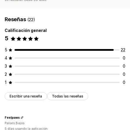
Reseñas
(22)
Calificación general
5
5
22
4
0
3
0
2
0
1
0
Escribir una reseña
Todas las reseñas
Feelpaws
Países Bajos
5 días usando la aplicación