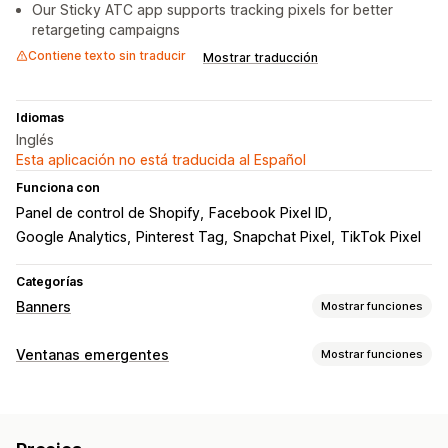
Our Sticky ATC app supports tracking pixels for better
retargeting campaigns
Contiene texto sin traducir
Mostrar traducción
Idiomas
Inglés
Esta aplicación no está traducida al Español
Funciona con
Panel de control de Shopify
Facebook Pixel ID
Google Analytics
Pinterest Tag
Snapchat Pixel
TikTok Pixel
Categorías
Banners
Mostrar funciones
Tipo de banner
Ventanas emergentes
Mostrar funciones
Barra de anuncios
Página de producto
Promocional
Tipos de ventanas emergentes
Personalización
Ventanas emergentes de carrito
Cuentas regresivas
Posición del banner
Color y fuente
CSS personalizado