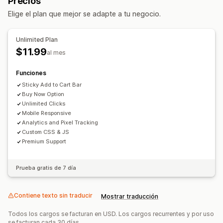
Precios
Ventanas emergentes de gestión
Segmentación geográfica
Segmentación por campaña
Elige el plan que mejor se adapte a tu negocio.
Herramienta de edición
Fuentes personalizadas
Segmentación por comportamiento
Unlimited Plan
Informes y estadísticas
$11.99
al mes
Seguimiento del rendimiento
Funciones
Sticky Add to Cart Bar
Buy Now Option
Unlimited Clicks
Mobile Responsive
Analytics and Pixel Tracking
Custom CSS & JS
Premium Support
Prueba gratis de 7 día
Contiene texto sin traducir
Mostrar traducción
Todos los cargos se facturan en USD. Los cargos recurrentes y por uso
se facturan cada 30 días.