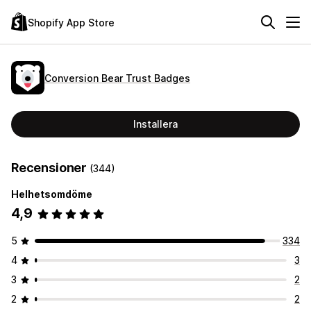
Shopify App Store
Conversion Bear Trust Badges
Installera
Recensioner
(344)
Helhetsomdöme
4,9
5
334
4
3
3
2
2
2