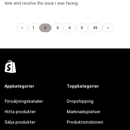
time and resolve the issue i was facing
1
2
3
4
5
35
Appkategorier
Toppkategorier
Försäljningskanaler
Dropshipping
Hitta produkter
Marknadsplatser
Sälja produkter
Produktomdömen