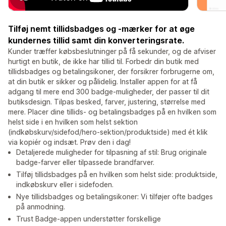
Tilføj nemt tillidsbadges og -mærker for at øge
kundernes tillid samt din konverteringsrate.
Kunder træffer købsbeslutninger på få sekunder, og de afviser
hurtigt en butik, de ikke har tillid til. Forbedr din butik med
tillidsbadges og betalingsikoner, der forsikrer forbrugerne om,
at din butik er sikker og pålidelig. Installer appen for at få
adgang til mere end 300 badge-muligheder, der passer til dit
butiksdesign. Tilpas besked, farver, justering, størrelse med
mere. Placer dine tillids- og betalingsbadges på en hvilken som
helst side i en hvilken som helst sektion
(indkøbskurv/sidefod/hero-sektion/produktside) med ét klik
via kopiér og indsæt. Prøv den i dag!
Detaljerede muligheder for tilpasning af stil: Brug originale
badge-farver eller tilpassede brandfarver.
Tilføj tillidsbadges på en hvilken som helst side: produktside,
indkøbskurv eller i sidefoden.
Nye tillidsbadges og betalingsikoner: Vi tilføjer ofte badges
på anmodning.
Trust Badge-appen understøtter forskellige