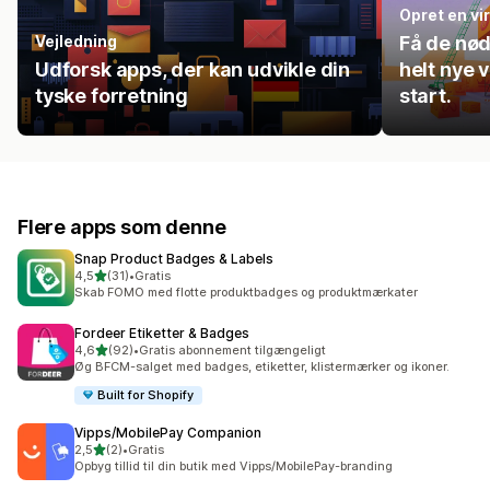
Opret en v
Vejledning
Få de nød
Udforsk apps, der kan udvikle din
helt nye 
tyske forretning
start.
Flere apps som denne
Snap Product Badges & Labels
ud af 5 stjerner
4,5
(31)
•
Gratis
31 anmeldelser i alt
Skab FOMO med flotte produktbadges og produktmærkater
Fordeer Etiketter & Badges
ud af 5 stjerner
4,6
(92)
•
Gratis abonnement tilgængeligt
92 anmeldelser i alt
Øg BFCM-salget med badges, etiketter, klistermærker og ikoner.
Built for Shopify
Vipps/MobilePay Companion
ud af 5 stjerner
2,5
(2)
•
Gratis
2 anmeldelser i alt
Opbyg tillid til din butik med Vipps/MobilePay-branding