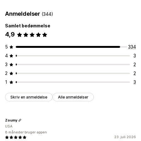
Tilpasning
Kanter
Farver
Anmeldelser
(344)
Placering af ikon
Samlet bedømmelse
Automatisk placering
4,9
5
334
4
3
3
2
2
2
1
3
Skriv en anmeldelse
Alle anmeldelser
Zoumy
USA
8 måneder bruger appen
23. juli 2026