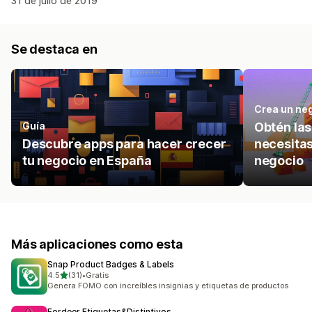
31 de julio de 2019
Se destaca en
Crea un ne
Guía
Obtén las
Descubre apps para hacer crecer
necesita
tu negocio en España
negocio
Más aplicaciones como esta
Snap Product Badges & Labels
de 5 estrellas
4.5
(31)
•
Gratis
31 reseñas en total
Genera FOMO con increíbles insignias y etiquetas de productos
Fordeer Etiquetas&Distintivos