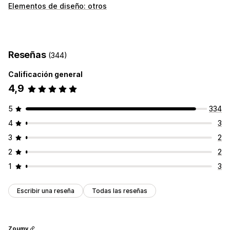
Tipos de íconos
Elementos de diseño: otros
Confianza
Personalización
Bordes
Colores
Reseñas
(344)
Posición del ícono
Calificación general
Posicionamiento automático
4,9
5
334
4
3
3
2
2
2
1
3
Escribir una reseña
Todas las reseñas
Zoumy