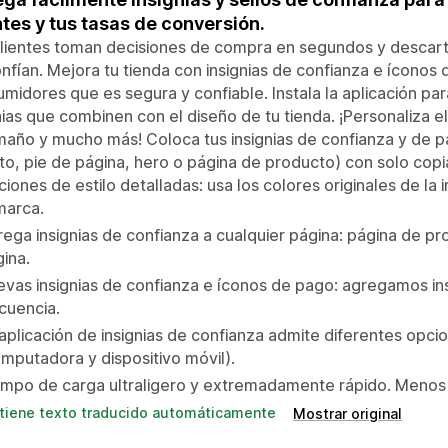
ntes y tus tasas de conversión.
lientes toman decisiones de compra en segundos y descart
nfían. Mejora tu tienda con insignias de confianza e íconos 
midores que es segura y confiable. Instala la aplicación p
nias que combinen con el diseño de tu tienda. ¡Personaliza el
maño y mucho más! Coloca tus insignias de confianza y de p
ito, pie de página, hero o página de producto) con solo copia
iones de estilo detalladas: usa los colores originales de la 
marca.
ega insignias de confianza a cualquier página: página de pro
ina.
vas insignias de confianza e íconos de pago: agregamos in
cuencia.
aplicación de insignias de confianza admite diferentes opci
mputadora y dispositivo móvil).
empo de carga ultraligero y extremadamente rápido. Menos
tiene texto traducido automáticamente
Mostrar original