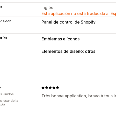
as
Inglés
Esta aplicación no está traducida al E
ona con
Panel de control de Shopify
orías
Emblemas e íconos
Tipos de íconos
Elementos de diseño: otros
Confianza
Personalización
Bordes
Colores
Posición del ícono
y
Posicionamiento automático
s Unidos
Très bonne application, bravo à tous 
s usando la
ción