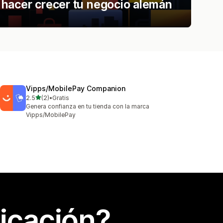
hacer crecer tu negocio alemán
Vipps/MobilePay Companion
de 5 estrellas
2.5
(2)
•
Gratis
2 reseñas en total
Genera confianza en tu tienda con la marca
Vipps/MobilePay
icación?