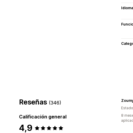
Idiom
Funci
Categ
Reseñas
Zoum
(346)
Estado
8 mese
Calificación general
aplica
4,9