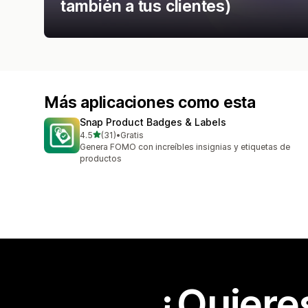
también a tus clientes)
Más aplicaciones como esta
Snap Product Badges & Labels
de 5 estrellas
4.5
(31)
•
Gratis
31 reseñas en total
Genera FOMO con increíbles insignias y etiquetas de
productos
¿Quiere