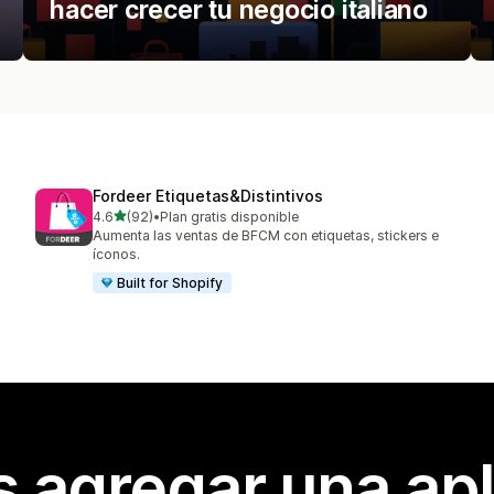
hacer crecer tu negocio italiano
Fordeer Etiquetas&Distintivos
de 5 estrellas
4.6
(92)
•
Plan gratis disponible
92 reseñas en total
Aumenta las ventas de BFCM con etiquetas, stickers e
íconos.
Built for Shopify
s agregar una apl