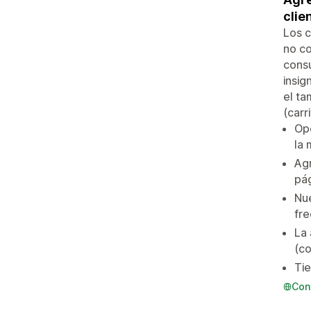
clie
Los c
no co
consu
insig
el ta
(carr
Opc
la 
Agr
pág
Nue
fre
La 
(co
Ti
Con