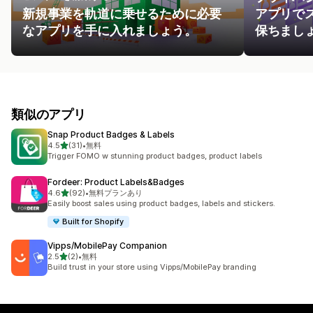
新規事業を軌道に乗せるために必要
アプリで
なアプリを手に入れましょう。
保ちまし
類似のアプリ
Snap Product Badges & Labels
5つ星中
4.5
(31)
•
無料
合計レビュー数：31件
Trigger FOMO w stunning product badges, product labels
Fordeer: Product Labels&Badges
5つ星中
4.6
(92)
•
無料プランあり
合計レビュー数：92件
Easily boost sales using product badges, labels and stickers.
Built for Shopify
Vipps/MobilePay Companion
5つ星中
2.5
(2)
•
無料
合計レビュー数：2件
Build trust in your store using Vipps/MobilePay branding