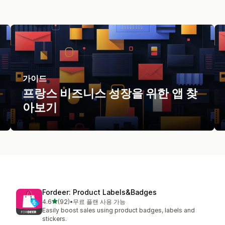
가이드
프랑스 비즈니스 성장을 위한 앱 찾
아보기
Fordeer: Product Labels&Badges
별 5개 중
4.6
(92)
•
무료 플랜 사용 가능
총 리뷰 92개
Easily boost sales using product badges, labels and
stickers.