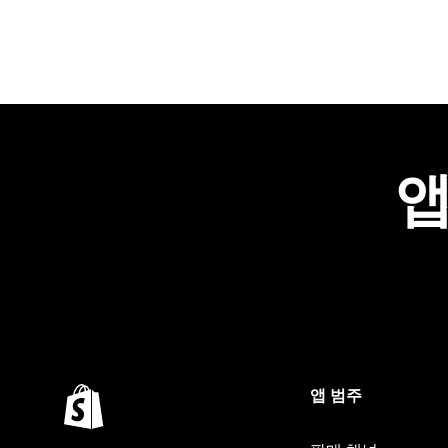
앱
앱 범주