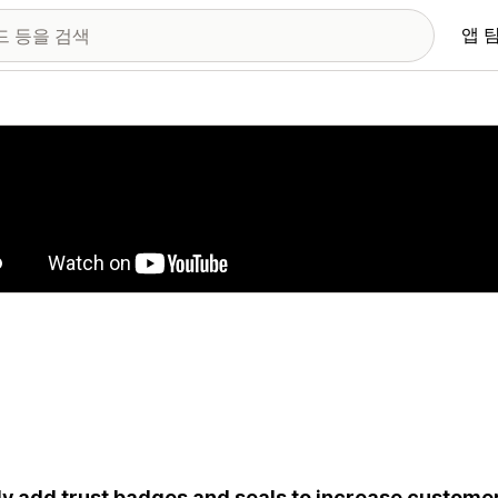
앱 
 이미지 갤러리
ly add trust badges and seals to increase customer