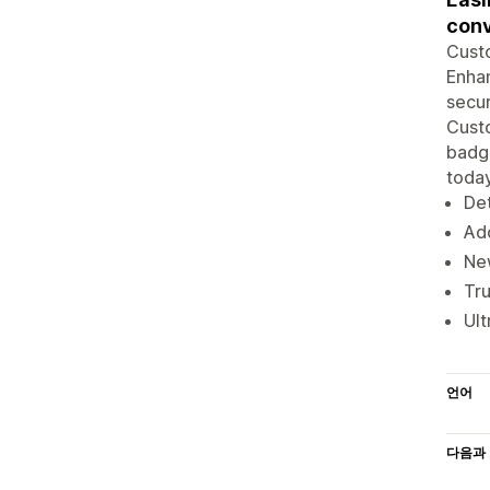
conv
Custo
Enhan
secur
Custo
badge
today
Det
Add
Ne
Tru
Ult
언어
다음과 