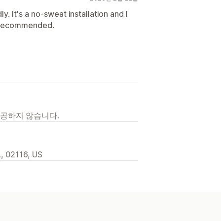
y. It's a no-sweat installation and I
ly recommended.
제공하지 않습니다.
A, 02116, US