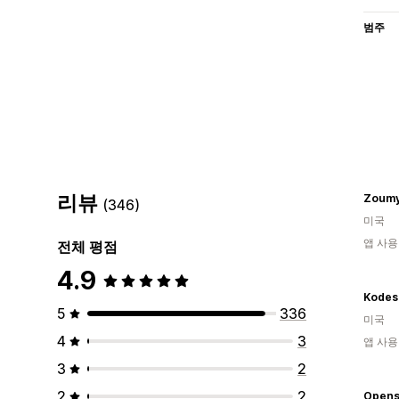
범주
리뷰
Zoum
(346)
미국
앱 사용
전체 평점
4.9
Kodes
5
336
미국
4
3
앱 사용
3
2
2
2
Opens