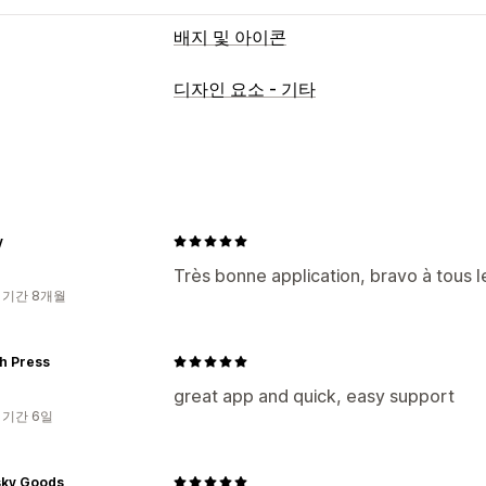
배지 및 아이콘
아이콘 유형
디자인 요소 - 기타
신뢰
맞춤 설정
테두리
색상
아이콘 위치
y
자동 위치
Très bonne application, bravo à tous 
 기간 8개월
h Press
great app and quick, easy support
 기간 6일
ky Goods