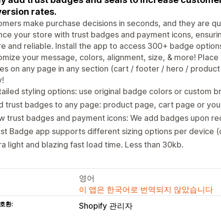
ersion rates.
mers make purchase decisions in seconds, and they are quick
ce your store with trust badges and payment icons, ensurin
e and reliable. Install the app to access 300+ badge option
mize your message, colors, alignment, size, & more! Place
s on any page in any section (cart / footer / hero / product 
!
ailed styling options: use original badge colors or custom b
 trust badges to any page: product page, cart page or your
w trust badges and payment icons: We add badges upon req
st Badge app supports different sizing options per device 
ra light and blazing fast load time. Less than 30kb.
영어
이 앱은 한국어로 번역되지 않았습니다
호환:
Shopify 관리자