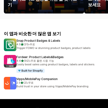
기
보세요
이 앱과 비슷한 더 많은 앱 보기
Snap Product Badges & Labels
별 5개 중
4.5
(31)
•
무료
총 리뷰 31개
Trigger FOMO w stunning product badges, product labels
Fordeer: Product Labels&Badges
별 5개 중
4.6
(92)
•
무료 플랜 사용 가능
총 리뷰 92개
Easily boost sales using product badges, labels and stickers.
Built for Shopify
Vipps/MobilePay Companion
별 5개 중
2.5
(2)
•
무료
총 리뷰 2개
Build trust in your store using Vipps/MobilePay branding