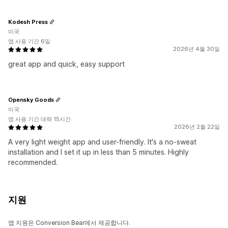
Kodesh Press
미국
앱 사용 기간 6일
2026년 4월 30일
great app and quick, easy support
Opensky Goods
미국
앱 사용 기간 대략 15시간
2026년 2월 22일
A very light weight app and user-friendly. It's a no-sweat
installation and I set it up in less than 5 minutes. Highly
recommended.
지원
앱 지원은 Conversion Bear에서 제공합니다.