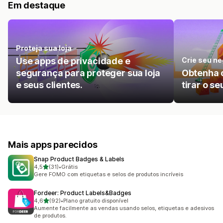
Em destaque
Proteja sua loja
Use apps de privacidade e
Crie seu ne
segurança para proteger sua loja
Obtenha 
e seus clientes.
tirar o s
Mais apps parecidos
Snap Product Badges & Labels
de 5 estrelas
4,5
(31)
•
Grátis
31 avaliações ao todo
Gere FOMO com etiquetas e selos de produtos incríveis
Fordeer: Product Labels&Badges
de 5 estrelas
4,6
(92)
•
Plano gratuito disponível
92 avaliações ao todo
Aumente facilmente as vendas usando selos, etiquetas e adesivos
de produtos.