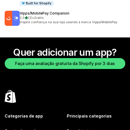
Built for Shopify
Vipps/MobilePay Companion
de 5 estrelas
2,5
(2)
•
Grátis
2 avaliações ao todo
Inspire confiança na sua loja usando a marca Vipps/MobilePay
Quer adicionar um app?
Faça uma avaliação gratuita da Shopify por 3 dias
Categorias de app
Principais categorias