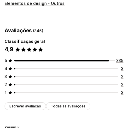
Tipos de ícone
Elementos de design - Outros
Confiança
Personalização
Bordas
Cores
Avaliações
(345)
Posição do ícone
Classificação geral
Posicionamento automático
4,9
5
335
4
3
3
2
2
2
1
3
Escrever avaliação
Todas as avaliações
Zoumy