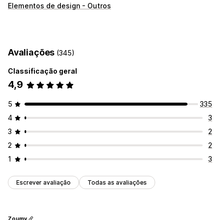
Tipos de ícone
Elementos de design - Outros
Confiança
Personalização
Bordas
Cores
Avaliações
(345)
Posição do ícone
Classificação geral
Posicionamento automático
4,9
5
335
4
3
3
2
2
2
1
3
Escrever avaliação
Todas as avaliações
Zoumy