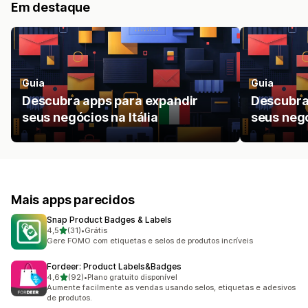
Em destaque
Guia
Guia
Descubra apps para expandir
Descubra
seus negócios na Itália
seus neg
Mais apps parecidos
Snap Product Badges & Labels
de 5 estrelas
4,5
(31)
•
Grátis
31 avaliações ao todo
Gere FOMO com etiquetas e selos de produtos incríveis
Fordeer: Product Labels&Badges
de 5 estrelas
4,6
(92)
•
Plano gratuito disponível
92 avaliações ao todo
Aumente facilmente as vendas usando selos, etiquetas e adesivos
de produtos.