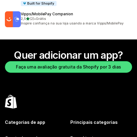
Built for Shopify
Vipps/MobilePay Companion
de 5 estrelas
2,5
(2)
•
Grátis
2 avaliações ao todo
Inspire confiança na sua loja usando a marca Vipps/MobilePay
Quer adicionar um app?
Faça uma avaliação gratuita da Shopify por 3 dias
Categorias de app
Principais categorias