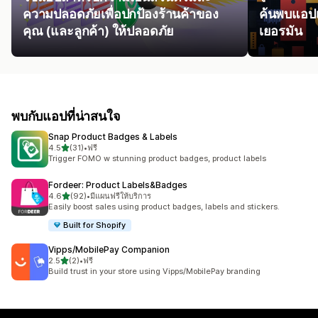
ความปลอดภัยเพื่อปกป้องร้านค้าของ
ค้นพบแอปเ
คุณ (และลูกค้า) ให้ปลอดภัย
เยอรมัน
พบกับแอปที่น่าสนใจ
Snap Product Badges & Labels
เต็ม 5 ดาว
4.5
(31)
•
ฟรี
ทั้งหมด 31 รีวิว
Trigger FOMO w stunning product badges, product labels
Fordeer: Product Labels&Badges
เต็ม 5 ดาว
4.6
(92)
•
มีแผนฟรีให้บริการ
ทั้งหมด 92 รีวิว
Easily boost sales using product badges, labels and stickers.
Built for Shopify
Vipps/MobilePay Companion
เต็ม 5 ดาว
2.5
(2)
•
ฟรี
ทั้งหมด 2 รีวิว
Build trust in your store using Vipps/MobilePay branding