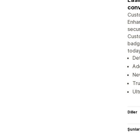
conv
Custo
Enhan
secur
Custo
badge
today
Det
Add
Ne
Tru
Ult
Diller
Şunlarl