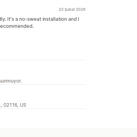
22 Şubat 2026
y. It's a no-sweat installation and I
ly recommended.
 sunmuyor.
A, 02116, US