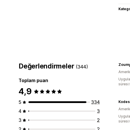
Katego
Değerlendirmeler
Zoum
(344)
Amerika
Uygula
Toplam puan
süresi
4,9
5
334
Kodes
Amerika
4
3
Uygula
3
2
süresi
2
2