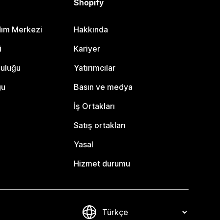
Shopify
dım Merkezi
Hakkında
i
Kariyer
luluğu
Yatırımcılar
gu
Basın ve medya
İş Ortakları
Satış ortakları
Yasal
Hizmet durumu