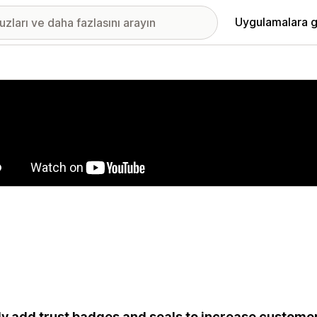
Uygulamalara g
ıkan görsel galerisi
ly add trust badges and seals to increase customer