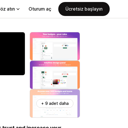
öz atın
Oturum aç
Ücretsiz başlayın
+ 9 adet daha
 trust and increase your