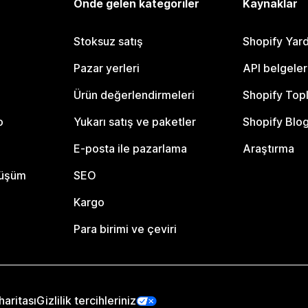
Önde gelen kategoriler
Kaynaklar
Stoksuz satış
Shopify Yar
Pazar yerleri
API belgeler
Ürün değerlendirmeleri
Shopify Top
o
Yukarı satış ve paketler
Shopify Blo
E-posta ile pazarlama
Araştırma
nüşüm
SEO
Kargo
Para birimi ve çeviri
haritası
Gizlilik tercihleriniz