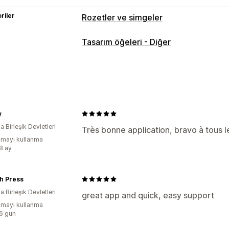
riler
Rozetler ve simgeler
Simge türleri
Tasarım öğeleri - Diğer
Güven
Özelleştirme
Kenarlıklar
Renkler
Simge konumu
y
Otomatik konum
 Birleşik Devletleri
Très bonne application, bravo à tous 
mayı kullanma
:8 ay
h Press
 Birleşik Devletleri
great app and quick, easy support
mayı kullanma
:6 gün