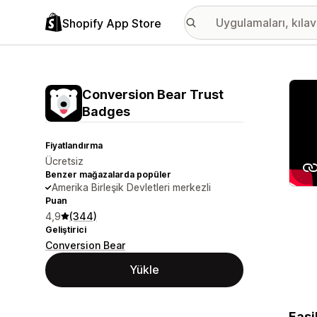
Shopify App Store
Öne ç
Conversion Bear Trust
Badges
Fiyatlandırma
Ücretsiz
Benzer mağazalarda popüler
Amerika Birleşik Devletleri merkezli
Puan
4,9
(344)
Geliştirici
Conversion Bear
Yükle
Easi