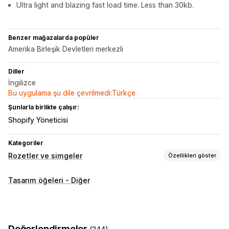
Ultra light and blazing fast load time. Less than 30kb.
Benzer mağazalarda popüler
Amerika Birleşik Devletleri merkezli
Diller
İngilizce
Bu uygulama şu dile çevrilmedi:Türkçe
Şunlarla birlikte çalışır:
Shopify Yöneticisi
Kategoriler
Rozetler ve simgeler
Özellikleri göster
Simge türleri
Tasarım öğeleri - Diğer
Güven
Özelleştirme
Kenarlıklar
Renkler
Değerlendirmeler