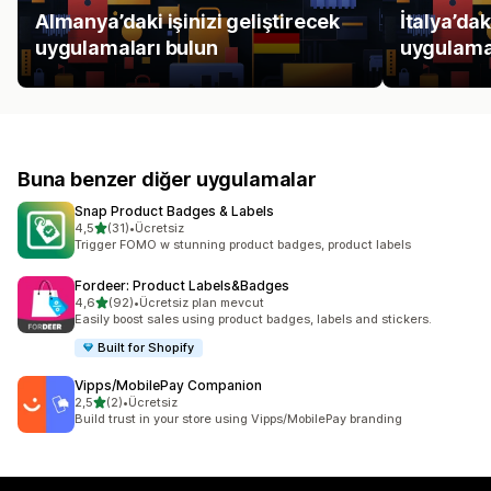
Almanya’daki işinizi geliştirecek
İtalya’dak
uygulamaları bulun
uygulama
Buna benzer diğer uygulamalar
Snap Product Badges & Labels
5 yıldız üzerinden
4,5
(31)
•
Ücretsiz
toplam 31 değerlendirme
Trigger FOMO w stunning product badges, product labels
Fordeer: Product Labels&Badges
5 yıldız üzerinden
4,6
(92)
•
Ücretsiz plan mevcut
toplam 92 değerlendirme
Easily boost sales using product badges, labels and stickers.
Built for Shopify
Vipps/MobilePay Companion
5 yıldız üzerinden
2,5
(2)
•
Ücretsiz
toplam 2 değerlendirme
Build trust in your store using Vipps/MobilePay branding