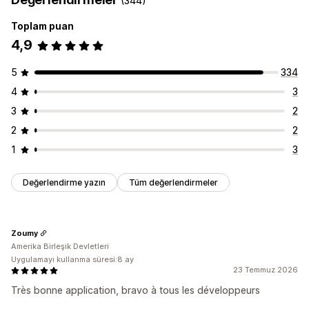
(344)
Simge konumu
Toplam puan
Otomatik konum
4,9
5
334
4
3
3
2
2
2
1
3
Değerlendirme yazın
Tüm değerlendirmeler
Zoumy
Amerika Birleşik Devletleri
Uygulamayı kullanma süresi:8 ay
23 Temmuz 2026
Très bonne application, bravo à tous les développeurs