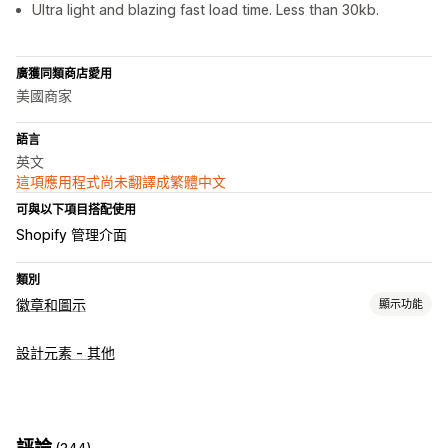
Ultra light and blazing fast load time. Less than 30kb.
廣獲同類商店愛用
美國商家
語言
英文
這項應用程式尚未翻譯成繁體中文
可與以下項目搭配使用
Shopify 管理介面
類別
徽章和圖示
顯示功能
圖示類型
設計元素 - 其他
信任標誌
自訂
邊界
顏色
評論