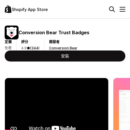
Shopify App Store
Conversion Bear Trust Badges
定價
評分
開發者
免費
4.9
(344)
Conversion Bear
安裝