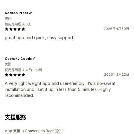
Kodesh Press
美國
使用應用程式 6天
2026年4月30日
great app and quick, easy support
Opensky Goods
美國
使用應用程式 大約15小時
2026年2月22日
A very light weight app and user-friendly. It's a no-sweat
installation and I set it up in less than 5 minutes. Highly
recommended.
支援服務
App 支援由 Conversion Bear 提供。