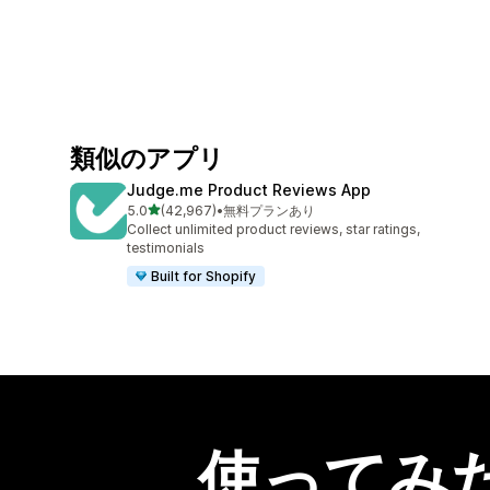
類似のアプリ
Judge.me Product Reviews App
5つ星中
5.0
(42,967)
•
無料プランあり
合計レビュー数：42967件
Collect unlimited product reviews, star ratings,
testimonials
Built for Shopify
使ってみ