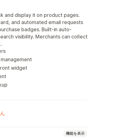
 and display it on product pages.
oard, and automated email requests
 purchase badges. Built-in auto-
arch visibility. Merchants can collect
.
ers
ue management
front widget
ent
ckup
ん
機能を表示