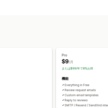
表示オプション
星評価
グリッドレイアウト
レビュー
レビューの収集方法
メールリクエスト
フォーム
インポー
Pro
$9
/月
または$99/年で8%お得
機能
Everything in Free
Review request emails
Custom email templates
Reply to reviews
SMTP / Resend / SendGrid inte