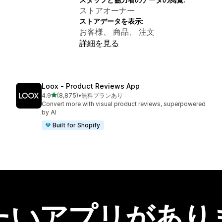
ストアオーナー
ストアデータを表示:
お客様、 商品、 注文
詳細を見る
Loox ‑ Product Reviews App
5つ星中
4.9
(8,875)
•
無料プランあり
合計レビュー数：8875件
Convert more with visual product reviews, superpowered
by AI
Built for Shopify
たいアプリがあり