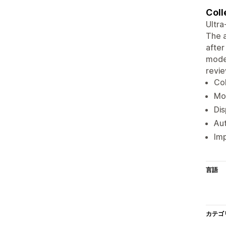
Coll
Ultra
The a
after
moder
revie
Col
Mo
Dis
Aut
Imp
言語
カテゴ