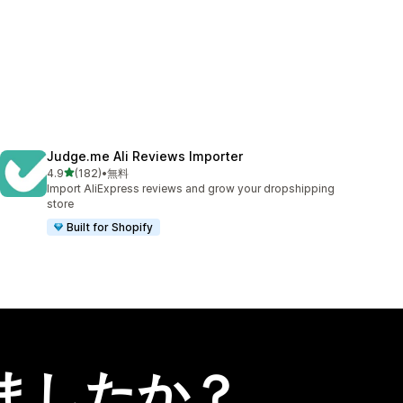
Judge.me Ali Reviews Importer
5つ星中
4.9
(182)
•
無料
合計レビュー数：182件
Import AliExpress reviews and grow your dropshipping
store
Built for Shopify
ましたか？