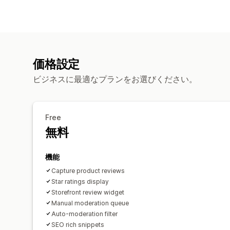
価格設定
ビジネスに最適なプランをお選びください。
Free
無料
機能
Capture product reviews
Star ratings display
Storefront review widget
Manual moderation queue
Auto-moderation filter
SEO rich snippets