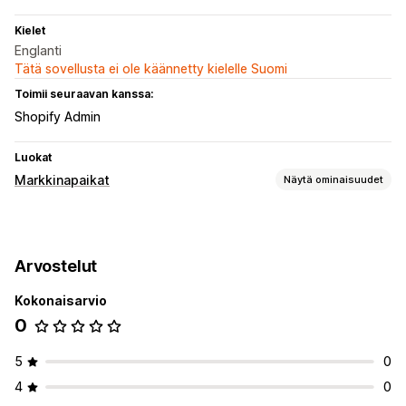
Kielet
Englanti
Tätä sovellusta ei ole käännetty kielelle Suomi
Toimii seuraavan kanssa:
Shopify Admin
Luokat
Markkinapaikat
Näytä ominaisuudet
Listausten hallinnointi
Tuotteiden synkronointi
Arvostelut
Kokonaisarvio
0
5
0
4
0