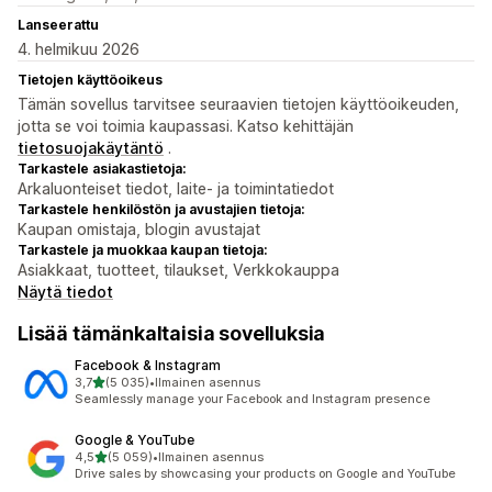
Lanseerattu
4. helmikuu 2026
Tietojen käyttöoikeus
Tämän sovellus tarvitsee seuraavien tietojen käyttöoikeuden,
jotta se voi toimia kaupassasi. Katso kehittäjän
tietosuojakäytäntö
.
Tarkastele asiakastietoja:
Arkaluonteiset tiedot, laite- ja toimintatiedot
Tarkastele henkilöstön ja avustajien tietoja:
Kaupan omistaja, blogin avustajat
Tarkastele ja muokkaa kaupan tietoja:
Asiakkaat, tuotteet, tilaukset, Verkkokauppa
Näytä tiedot
Lisää tämänkaltaisia sovelluksia
Facebook & Instagram
/ 5 tähteä
3,7
(5 035)
•
Ilmainen asennus
5035 arvostelua yhteensä
Seamlessly manage your Facebook and Instagram presence
Google & YouTube
/ 5 tähteä
4,5
(5 059)
•
Ilmainen asennus
5059 arvostelua yhteensä
Drive sales by showcasing your products on Google and YouTube