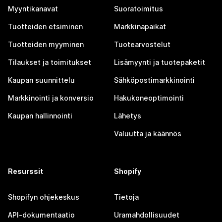
Myyntikanavat
Suoratoimitus
Tuotteiden etsiminen
Markkinapaikat
Tuotteiden myyminen
Tuotearvostelut
Tilaukset ja toimitukset
Lisämyynti ja tuotepaketit
Kaupan suunnittelu
Sähköpostimarkkinointi
Markkinointi ja konversio
Hakukoneoptimointi
Kaupan hallinnointi
Lähetys
Valuutta ja käännös
Resurssit
Shopify
Shopifyn ohjekeskus
Tietoja
API-dokumentaatio
Uramahdollisuudet