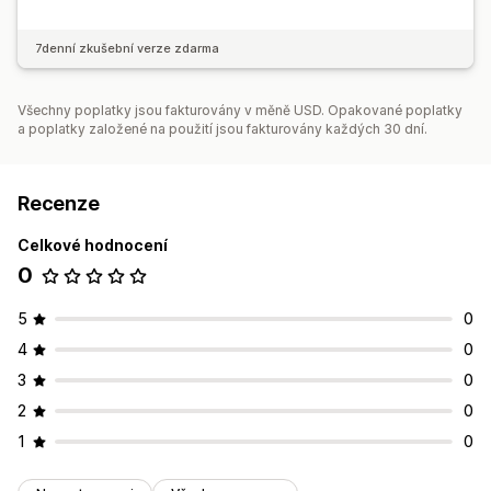
7denní zkušební verze zdarma
Všechny poplatky jsou fakturovány v měně USD. Opakované poplatky
a poplatky založené na použití jsou fakturovány každých 30 dní.
Recenze
Celkové hodnocení
0
5
0
4
0
3
0
2
0
1
0