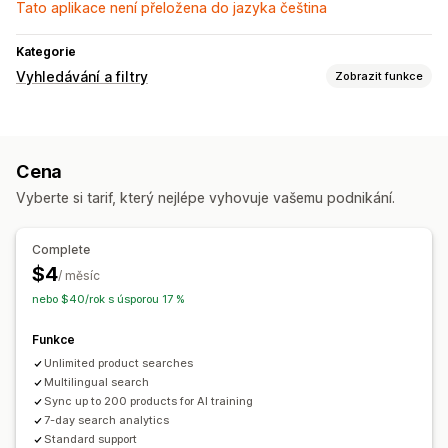
Tato aplikace není přeložena do jazyka čeština
Kategorie
Vyhledávání a filtry
Zobrazit funkce
Funkce vyhledávání
Automatické vyplnění
Okamžité vyhledávání
Více jazyků
Cena
Vyhledávání pomocí AI
Tolerance překlepů
Vyberte si tarif, který nejlépe vyhovuje vašemu podnikání.
Návrhy vyhledávání
Více filtrů
Personalizované vyhledávání
Vyhledávací panel
Complete
Přizpůsobení zobrazení
$4
/ měsíc
Responzivní design pro mobilní zařízení
Zobrazení filtru
nebo $40/rok s úsporou 17 %
Stránka výsledků hledání
Řazení
Funkce
Analytika
Unlimited product searches
Vyhledávací dotazy
Multilingual search
Sync up to 200 products for AI training
7-day search analytics
Standard support