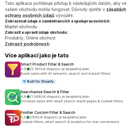
Tato aplikace potřebuje přístup k následujícím datům, aby ve
vašem obchodu mohla fungovat. Důvody zjistíte v
zásadách
ochrany osobních údajů
vývojáře.
Zobrazovat údaje o zaměstnancích a spolupracovnících:
Majitel obchodu
Zobrazit a upravit údaje obchodu:
Produkty, Online obchod
Zobrazit podrobnosti
Více aplikací jako je tato
Smart Product Filter & Search
z 5 hvězd
4,9
(2 190)
•
K dispozici je bezplatný plán
Celkový počet recenzí: 2190
Boost sales with AI semantic search and instant filters
Built for Shopify
Searchanise Search & Filter
z 5 hvězd
4,8
(1 068)
•
K dispozici je bezplatný plán
Celkový počet recenzí: 1068
Increase sales with smart search result pages & custom filters
Findter Custom Filter & Search
z 5 hvězd
5,0
(209)
•
K dispozici je bezplatný plán
Celkový počet recenzí: 209
Custom filters, smart search & analytics for real conversions