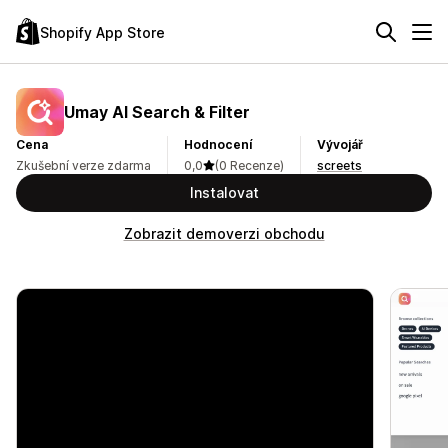
Shopify App Store
Umay AI Search & Filter
Cena
Hodnocení
Vývojář
Zkušební verze zdarma
0,0
(0 Recenze)
screets
Instalovat
Zobrazit demoverzi obchodu