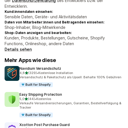
der
Datenschutzerklärung
des Entwicklers bzw. der
Entwicklerin.
Kund:innendaten einsehen:
Sensible Daten, Geräte- und Aktivitätsdaten
Daten von Mitarbeiter:innen und Beitragenden einsehen:
Shop-Inhaber, Blog-Mitwirkende
Shop-Daten anzeigen und bearbeiten:
Kunden, Produkte, Bestellungen, Gutscheine, Shopify
Functions, Onlineshop, andere Daten
Details sehen
Mehr Apps wie diese
Navidium Versandschutz
von 5 Sternen
4,8
(329)
•
Kostenlose Installation
329 Rezensionen insgesamt
Versandschutz & Paketschutz als Upsell. Behalte 100% Gebühren
Built for Shopify
Easy Shipping Protection
von 5 Sternen
5,0
(44)
•
Kostenlos
44 Rezensionen insgesamt
Verkaufe Versandversicherungen, Garantien, Bestellverfolgung &
Tracker
Built for Shopify
Xcotton Post Purchase Guard