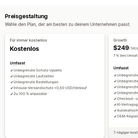
Deckungsart
Versand
Gestohlene Pakete
Verlorene Pakete
Preisgestaltung
Beschädigte Pakete
Erweiterte Gewährleistung
Wähle den Plan, der am besten zu deinem Unternehmen passt.
Feste Preisgestaltung
Dynamische Preise
Preisgestaltung nach Prozenten
Für immer kostenlos
Growth
Opt-in-Erfahrung
$249
Kostenlos
/ Mo
Automatisches Opt-in
Warenkorbseite
Checkout
7 % des Umsat
Benutzerdefiniertes Widget
Sofortangebote
Umfasst
Umfasst
Bestätigung der Deckung
Benutzerdefiniertes Branding
Unbegrenzte Schutz-Upsells
Unbegrenzte
Benutzerdefiniertes Upselling
Unbegrenzte Laufzeiten
Einnahmeaufteilung
Unbegrenzte
Unbegrenzte Bestellungen
A/B-Tests
Unbegrenzte
Inhouse-Versandschutz +0,50 USD/Verkauf
Unbegrenzte
Zu 100 % anpassbar
Reklamationsmanagement
Checkout- u
Automatische Bearbeitung
Reklamationsportal
KI-Vertrags
Automatisc
Anfrageformular
Benutzerdefinierte Richtlinien
OEM-Registr
Dashboard für Reklamationen
Tracking
E-Mail-Benachrichtigungen
7-tägiger kos