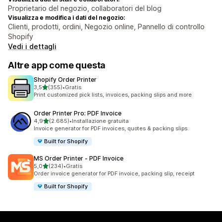
Proprietario del negozio, collaboratori del blog
Visualizza e modifica i dati del negozio:
Clienti, prodotti, ordini, Negozio online, Pannello di controllo
Shopify
Vedi i dettagli
Altre app come questa
Shopify Order Printer
stelle su 5
3,5
(355)
•
Gratis
355 recensioni totali
Print customized pick lists, invoices, packing slips and more
Order Printer Pro: PDF Invoice
stelle su 5
4,9
(2.685)
•
Installazione gratuita
2685 recensioni totali
Invoice generator for PDF invoices, quotes & packing slips.
Built for Shopify
MS Order Printer ‑ PDF Invoice
stelle su 5
5,0
(234)
•
Gratis
234 recensioni totali
Order invoice generator for PDF invoice, packing slip, receipt
Built for Shopify