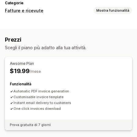
Categorie
Fatture e ricevute
Mostra funzionalità
Tipi di documento
Fatture
Prezzi
Personalizzazione
Scegli il piano più adatto alla tua attività.
Colore e font
Modelli
Loghi
Gestione dei file
Awsome Plan
$19.99
Automazione delle email
Generazione di PDF
/mese
Funzionalità
Automatic PDF invoice generation
Customisable invoice template
Instant email delivery to customers
One click invoices download
Prova gratuita di 7 giorni