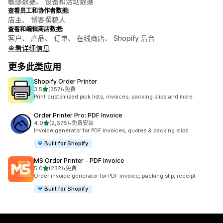
敏感数据、 设备和活动数据
查看员工和协作者数据:
店主、 博客撰稿人
查看和编辑商店数据:
客户、 产品、 订单、 在线商店、 Shopify 后台
查看详细信息
更多此类应用
Shopify Order Printer
星（满分 5 星）
3.5
(357)
•
免费
总共 357 条评论
Print customized pick lists, invoices, packing slips and more
Order Printer Pro: PDF Invoice
星（满分 5 星）
4.9
(2,678)
•
免费安装
总共 2678 条评论
Invoice generator for PDF invoices, quotes & packing slips.
Built for Shopify
MS Order Printer ‑ PDF Invoice
星（满分 5 星）
5.0
(232)
•
免费
总共 232 条评论
Order invoice generator for PDF invoice, packing slip, receipt
Built for Shopify