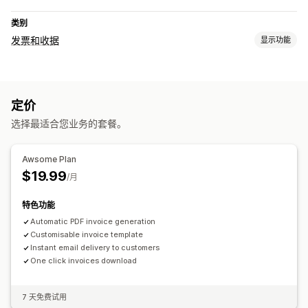
类别
发票和收据
显示功能
文件类型
发票
定价
自定义
选择最适合您业务的套餐。
颜色和字体
模板
Logo
文件管理
Awsome Plan
$19.99
电子邮件自动化
PDF 生成
/月
特色功能
Automatic PDF invoice generation
Customisable invoice template
Instant email delivery to customers
One click invoices download
7 天免费试用