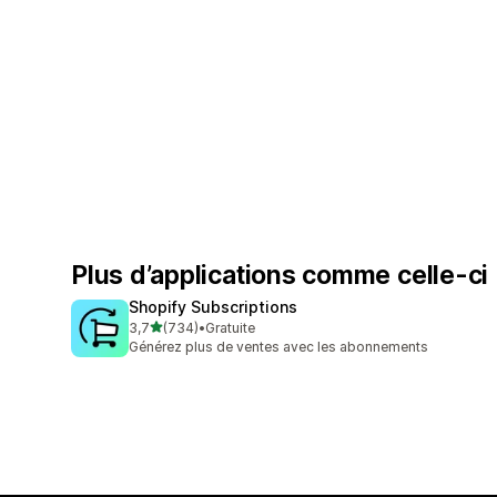
Plus d’applications comme celle-ci
Shopify Subscriptions
étoile(s) sur 5
3,7
(734)
•
Gratuite
734 avis au total
Générez plus de ventes avec les abonnements