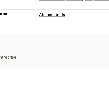
ories
Abonnements
Types d’abonnement
Adhésions
Tarification que vous pouvez définir
Tarification dynamique
ntreprise.