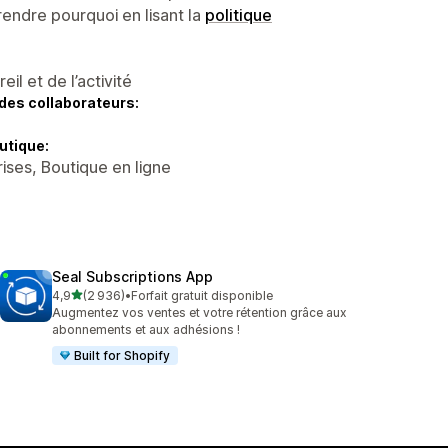
endre pourquoi en lisant la
politique
l et de l’activité
des collaborateurs:
utique:
ises, Boutique en ligne
Seal Subscriptions App
étoile(s) sur 5
4,9
(2 936)
•
Forfait gratuit disponible
2936 avis au total
Augmentez vos ventes et votre rétention grâce aux
abonnements et aux adhésions !
Built for Shopify