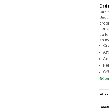
Crée
sur 
Uncap
progr
perso
de le
en av
Cré
Att
Act
Per
Off
Con
Langu
Fonct