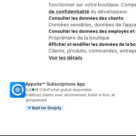
fonctionner sur votre boutique. Compr
de confidentialité
du développeur.
Consulter les données des clients:
Données sensibles, données de l’apparei
Consulter les données des employés et 
Propriétaire de la boutique
Afficher et modifier les données de la bo
Clients, produits, commandes, entrepr
Voir les détails
Appstle℠ Subscriptions App
étoile(s) sur 5
5,0
(8 114)
•
Forfait gratuit disponible
8114 avis au total
Fidélisez clients avec abonnement, build-a-box, et
groupement
Built for Shopify