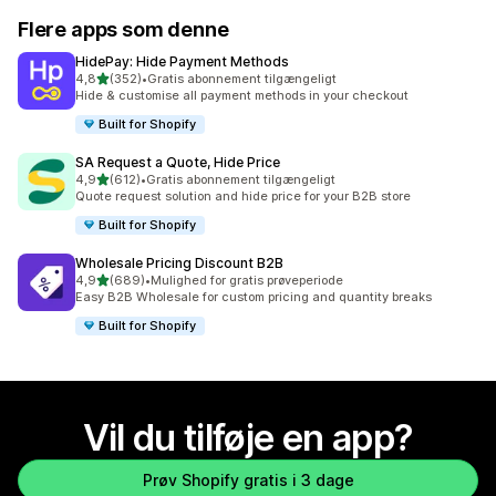
Flere apps som denne
HidePay: Hide Payment Methods
ud af 5 stjerner
4,8
(352)
•
Gratis abonnement tilgængeligt
352 anmeldelser i alt
Hide & customise all payment methods in your checkout
Built for Shopify
SA Request a Quote, Hide Price
ud af 5 stjerner
4,9
(612)
•
Gratis abonnement tilgængeligt
612 anmeldelser i alt
Quote request solution and hide price for your B2B store
Built for Shopify
Wholesale Pricing Discount B2B
ud af 5 stjerner
4,9
(689)
•
Mulighed for gratis prøveperiode
689 anmeldelser i alt
Easy B2B Wholesale for custom pricing and quantity breaks
Built for Shopify
Vil du tilføje en app?
Prøv Shopify gratis i 3 dage