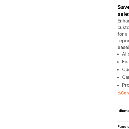
Save
sale
Enha
custo
for a
repor
ease
All
Ena
Cus
Car
Pro
Cont
Idiom
Funci