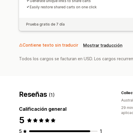
Generate unique links to share carts
Easily restore shared carts on one click
Prueba gratis de 7 día
Contiene texto sin traducir
Mostrar traducción
Todos los cargos se facturan en USD. Los cargos recurren
Reseñas
Collec
(1)
Austral
29 min
Calificación general
aplica
5
5
1