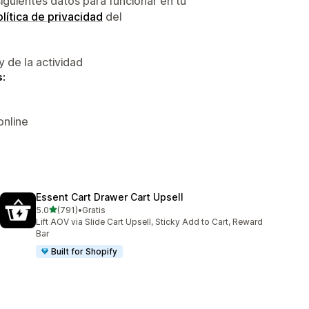
siguientes datos para funcionar en tu
lítica de privacidad
del
y de la actividad
s:
online
Essent Cart Drawer Cart Upsell
de 5 estrellas
5.0
(791)
•
Gratis
791 reseñas en total
Lift AOV via Slide Cart Upsell, Sticky Add to Cart, Reward
Bar
Built for Shopify