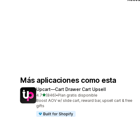
Más aplicaciones como esta
Upcart—Cart Drawer Cart Upsell
de 5 estrellas
4.7
(846)
•
Plan gratis disponible
846 reseñas en total
Boost AOV w/ slide cart, reward bar, upsell cart & free
gifts
Built for Shopify