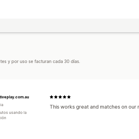
tes y por uso se facturan cada 30 días.
tiveplay.com.au
ia
This works great and matches on our
utos usando la
ción