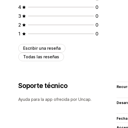
4
0
3
0
2
0
1
0
Escribir una reseña
Todas las reseñas
Soporte técnico
Recur
Ayuda para la app ofrecida por Uncap.
Desarr
Fecha
Acceso