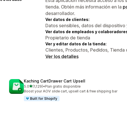
Esta aplicación necesita acceso a los 
tienda. Obtén más información en la
po
desarrollador.
Ver datos de clientes:
Datos sensibles, datos del dispositivo 
Ver datos de empleados y colaboradore
Propietario de tienda
Ver y editar datos de la tienda:
Clientes, Productos, Pedidos, Tienda 
Ver los detalles
Kaching CartDrawer Cart Upsell
de 5 estrellas
5.0
(1,129)
•
Plan gratis disponible
1129 reseñas en total
Boost your AOV: slide cart, upsell cart & free shipping bar
Built for Shopify