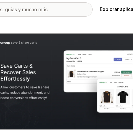
Explorar aplic
ía de imágenes destacadas