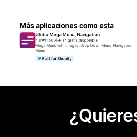
Más aplicaciones como esta
Globo Mega Menu, Navigation
de 5 estrellas
4.9
(1,506)
•
Plan gratis disponible
1506 reseñas en total
Mega Menu with images, Drop Down Menu, Navigation
Menu
Built for Shopify
¿Quiere