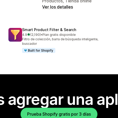
Productos, Tienda online
Ver los detalles
Smart Product Filter & Search
de 5 estrellas
4.9
(2,190)
•
Plan gratis disponible
2190 reseñas en total
Filtro de colección, barra de búsqueda inteligente,
buscador
Built for Shopify
s agregar una apl
Prueba Shopify gratis por 3 días