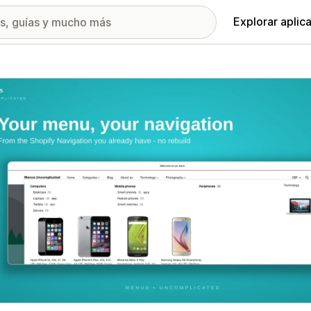
Explorar aplic
ía de imágenes destacadas