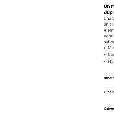
Un m
dupl
Una v
un cl
eleme
vende
subc
Men
Des
Fly
Idiom
Funci
Categ