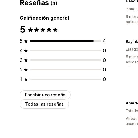
Reseñas
Handle
(4)
Irlanda
9 mese
Calificación general
aplica
5
5
4
Bayink
Estado
4
0
5 mese
3
0
aplica
2
0
1
0
Escribir una reseña
Ameri
Todas las reseñas
Estado
Alrede
usando