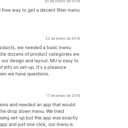
30 de marzo de 2018
 free way to get a decent filter menu
22 de enero de 2018
products, we needed a basic menu
 the dozens of product categories we
t our design and layout. MU is easy to
f info on set-up. It's a pleasure
when we have questions.
17 de enero de 2018
tions and needed an app that would
n the drop down menu. We tried
using set-up but this app was exactly
pp and just one click, our menu is