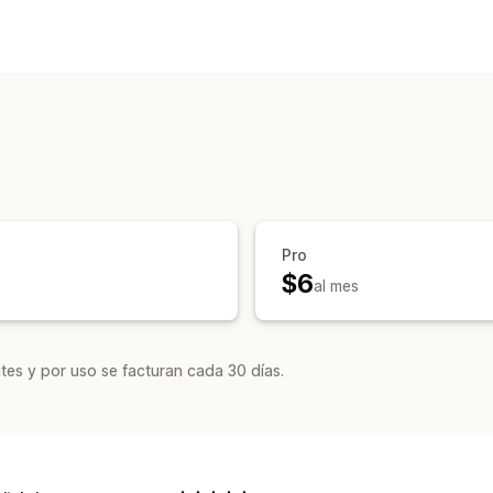
Estilo del menú
Megamenú
Desplegable
Personalización
Color y fuente
Adaptación a disposit
Pro
$6
al mes
tes y por uso se facturan cada 30 días.