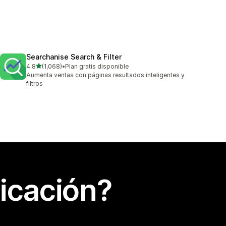
Searchanise Search & Filter
de 5 estrellas
4.8
(1,068)
•
Plan gratis disponible
1068 reseñas en total
Aumenta ventas con páginas resultados inteligentes y
filtros
icación?