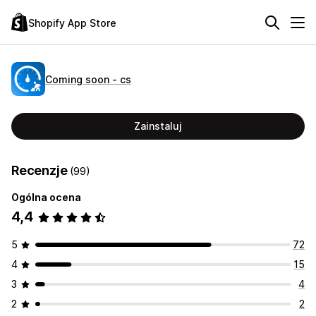
Shopify App Store
Coming soon ‑ cs
Zainstaluj
Recenzje
(99)
Ogólna ocena
4,4
5
72
4
15
3
4
2
2