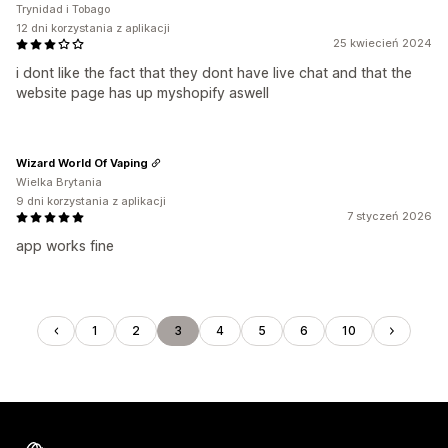
Trynidad i Tobago
12 dni korzystania z aplikacji
25 kwiecień 2024
i dont like the fact that they dont have live chat and that the
website page has up myshopify aswell
Wizard World Of Vaping
Wielka Brytania
9 dni korzystania z aplikacji
7 styczeń 2026
app works fine
1
2
3
4
5
6
10