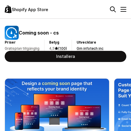
Shopify App Store
Coming soon ‑ cs
Priser
Betyg
Utvecklare
Gratisplan tillgänglig
4,5
(100)
Gm infotech inc
Installera