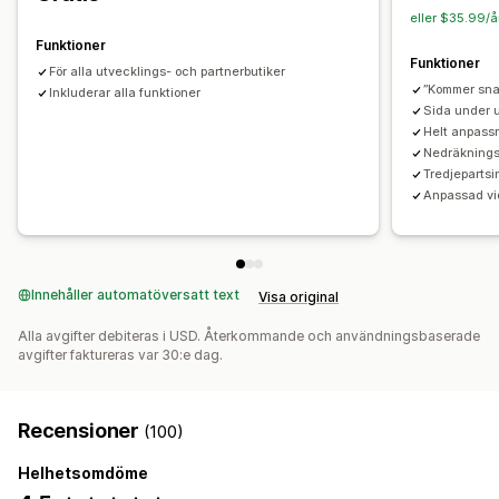
eller $35.99/å
Funktioner
Funktioner
För alla utvecklings- och partnerbutiker
”Kommer sna
Inkluderar alla funktioner
Sida under
Helt anpass
Nedräknings
Tredjepartsi
Anpassad vi
Innehåller automatöversatt text
Visa original
Alla avgifter debiteras i USD. Återkommande och användningsbaserade
avgifter faktureras var 30:e dag.
Recensioner
(100)
Helhetsomdöme