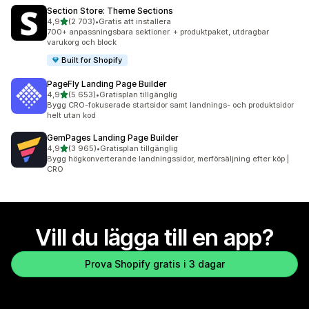
Section Store: Theme Sections
av 5 stjärnor
4,9
(2 703)
•
Gratis att installera
2703 recensioner totalt
700+ anpassningsbara sektioner. + produktpaket, utdragbar
varukorg och block
Built for Shopify
PageFly Landing Page Builder
av 5 stjärnor
4,9
(5 653)
•
Gratisplan tillgänglig
5653 recensioner totalt
Bygg CRO-fokuserade startsidor samt landnings- och produktsidor
helt utan kod
GemPages Landing Page Builder
av 5 stjärnor
4,9
(3 965)
•
Gratisplan tillgänglig
3965 recensioner totalt
Bygg högkonverterande landningssidor, merförsäljning efter köp |
CRO
Vill du lägga till en app?
Prova Shopify gratis i 3 dagar