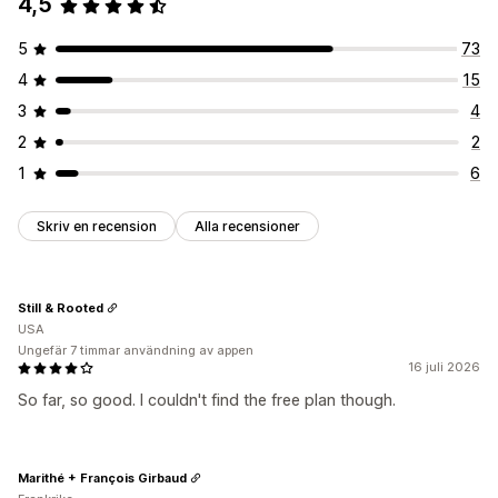
4,5
5
73
4
15
3
4
2
2
1
6
Skriv en recension
Alla recensioner
Still & Rooted
USA
Ungefär 7 timmar användning av appen
16 juli 2026
So far, so good. I couldn't find the free plan though.
Marithé + François Girbaud