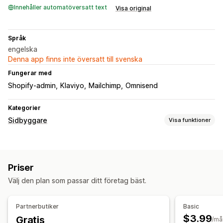
Innehåller automatöversatt text
Visa original
Språk
engelska
Denna app finns inte översatt till svenska
Fungerar med
Shopify-admin
Klaviyo
Mailchimp
Omnisend
Kategorier
Sidbyggare
Visa funktioner
Sidtyper
Kommer snart-sidor
Priser
Sidhantering
Välj den plan som passar ditt företag bäst.
Redigeringsverktyg
Mallar
Sparade sidor
Anpassade typsnitt
Anpassad kod
Mobilanpassning
Partnerbutiker
Basic
Insikter och tips
$3.99
Gratis
/må