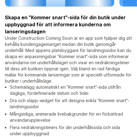
Skapa en ”Kommer snart”-sida för din butik under
uppbyggnad för att informera kunderna om
lanseringsdagen
Under Construction Coming Soon är en app som hjälper dig att
behålla kundengagemanget medan din butik genomgår
underhåll. Med appens platsbyggare för landningssidor kan du
skapa en anpassningsbar ”Kommer snart”-sida som informerar
användarna om underhållsläget och visar en nedräkningstimer
till dess att butiken öppnar igen. Välj bland en rad färdiga
mallar för kommande lanseringar som är speciellt utformade för
butiker i underhållsläge.
Schemalägg automatiskt en ”Kommer snart”-sida utifrån
dagliga, fördefinierade datum och tider.
Dra och släpp-widget för att designa enkla ”Kommer snart”-
landningssidor
Mångsidiga, animerade livebakgrunder för en förbättrad
användarupplevelse
Flera nedräkningstimers för din underhållssida och sida
under uppbyggnad