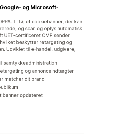
 Google- og Microsoft-
PA. Tilføj et cookiebanner, der kan
trerede, og scan og oplys automatisk
oft UET-certificeret CMP sender
hvilket beskytter retargeting og
. Udviklet til e-handel, udgivere,
til samtykkeadministration
retargeting og annonceindtægter
er matcher dit brand
publikum
it banner opdateret