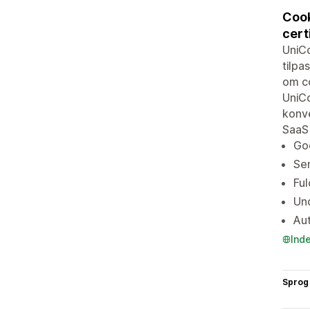
Cook
cert
UniC
tilpa
om co
UniCo
konve
SaaS
Goo
Sen
Ful
Und
Aut
Ind
Sprog