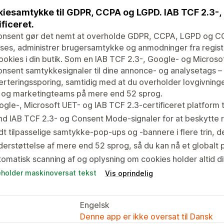
iesamtykke til GDPR, CCPA og LGPD. IAB TCF 2.3-,
ificeret.
onsent gør det nemt at overholde GDPR, CCPA, LGPD og COP
sses, administrer brugersamtykke og anmodninger fra regis
okies i din butik. Som en IAB TCF 2.3-, Google- og Micros
nsent samtykkesignaler til dine annonce- og analysetags – 
rteringssporing, samtidig med at du overholder lovgivningen
 og marketingteams på mere end 52 sprog.
gle-, Microsoft UET- og IAB TCF 2.3-certificeret platform 
d IAB TCF 2.3- og Consent Mode-signaler for at beskytte 
dt tilpasselige samtykke-pop-ups og -bannere i flere trin, d
erstøttelse af mere end 52 sprog, så du kan nå et globalt 
omatisk scanning af og oplysning om cookies holder altid d
eholder maskinoversat tekst
Vis oprindelig
Engelsk
Denne app er ikke oversat til Dansk