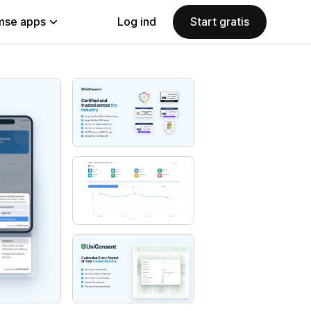
se apps
Log ind
Start gratis