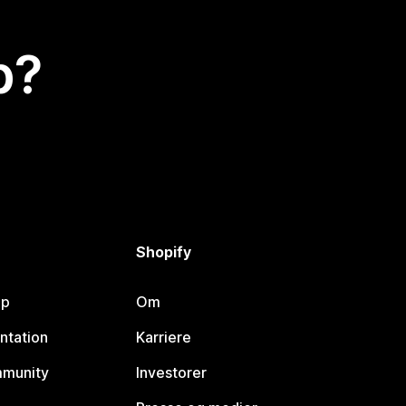
p?
Shopify
lp
Om
ntation
Karriere
mmunity
Investorer