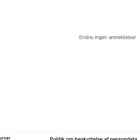
Endnu ingen anmeldelser
urcer
Politik om beskyttelse af persondata