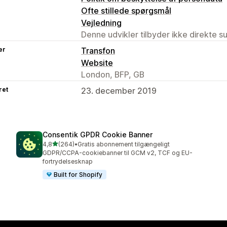
Ofte stillede spørgsmål
Vejledning
Denne udvikler tilbyder ikke direkte s
er
Transfon
Website
London, BFP, GB
ret
23. december 2019
Consentik GPDR Cookie Banner
ud af 5 stjerner
4,8
(264)
•
Gratis abonnement tilgængeligt
264 anmeldelser i alt
GDPR/CCPA-cookiebanner til GCM v2, TCF og EU-
fortrydelsesknap
Built for Shopify