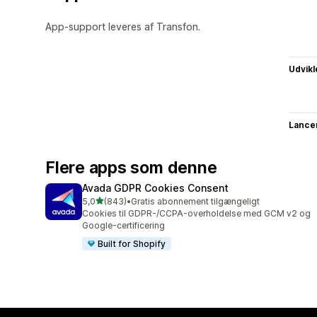
App-support leveres af Transfon.
Udvikl
Lance
Flere apps som denne
Avada GDPR Cookies Consent
ud af 5 stjerner
5,0
(843)
•
Gratis abonnement tilgængeligt
843 anmeldelser i alt
Cookies til GDPR-/CCPA-overholdelse med GCM v2 og
Google-certificering
Built for Shopify