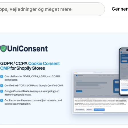
Gennem
ri med udvalgte billeder