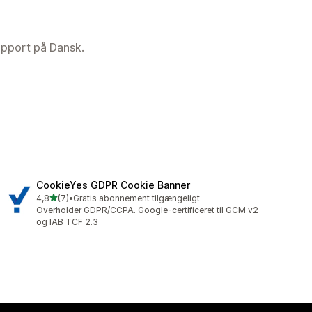
upport på Dansk.
CookieYes GDPR Cookie Banner
ud af 5 stjerner
4,8
(7)
•
Gratis abonnement tilgængeligt
7 anmeldelser i alt
Overholder GDPR/CCPA. Google-certificeret til GCM v2
og IAB TCF 2.3