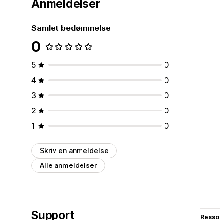
Anmeldelser
Samlet bedømmelse
0
5
0
4
0
3
0
2
0
1
0
Skriv en anmeldelse
Alle anmeldelser
Support
Resso