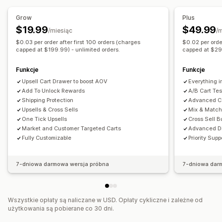
Niestandardowy HTML
Edytor „przeciągnij i upuść”
Grow
Plus
Wielowalutowe
Wielojęzyczne
Reguły niestandardowe
$19.99
$49.99
/miesiąc
/
Oferty i rekomendacje
$0.03 per order after first 100 orders (charges
$0.02 per orde
Ubezpieczenie przesyłki
capped at $199.99) - unlimited orders.
Gratisy
Opakowanie prezentu
capped at $299
Darmowa wysyłka
Rekomendacje produktów
Funkcje
Funkcje
Często kupowane razem
Pakiety
Rabaty ilościowe
Upsell Cart Drawer to boost AOV
Everything i
System poziomów rabatów
Rekomendacje AI
Add To Unlock Rewards
A/B Cart Tes
Shipping Protection
Advanced Ca
Uaktualnienie subskrypcji
Priorytetowa realizacja
Upsells & Cross Sells
Mix & Match
One Tick Upsells
Cross Sell 
Analizy
Market and Customer Targeted Carts
Advanced Di
Testy A/B
Współczynniki klikalności
Fully Customizable
Priority Supp
Współczynniki konwersji
Skuteczność rekomendacji
Sugestie optymalizacji
Wydajność lejka
7-dniowa darmowa wersja próbna
7-dniowa dar
Wszystkie opłaty są naliczane w USD. Opłaty cykliczne i zależne od
użytkowania są pobierane co 30 dni.