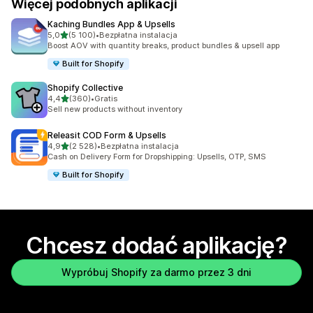
Więcej podobnych aplikacji
Kaching Bundles App & Upsells
na 5 gwiazdek
5,0
(5 100)
•
Bezpłatna instalacja
Łączna liczba recenzji: 5100
Boost AOV with quantity breaks, product bundles & upsell app
Built for Shopify
Shopify Collective
na 5 gwiazdek
4,4
(360)
•
Gratis
Łączna liczba recenzji: 360
Sell new products without inventory
Releasit COD Form & Upsells
na 5 gwiazdek
4,9
(2 528)
•
Bezpłatna instalacja
Łączna liczba recenzji: 2528
Cash on Delivery Form for Dropshipping: Upsells, OTP, SMS
Built for Shopify
Chcesz dodać aplikację?
Wypróbuj Shopify za darmo przez 3 dni