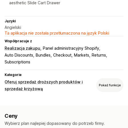
aesthetic Slide Cart Drawer
Języki
Angielski
Ta aplikacja nie została przetłumaczona na język Polski
Współpracuje z
Realizacja zakupu
Panel administracyjny Shopify
Auto Discounts
Bundles
Checkout
Markets
Returns
Subscriptions
Kategorie
Oferuj sprzedaż droższych produktów i
Pokaż funkcje
sprzedaż krzyżową
Dostosowanie
Sprzedaż droższych produktów w koszyku
Pasek postępu
Ceny
Dodatki add-on obsługiwane jednym kliknięciem
Wybierz plan najlepiej dopasowany do potrzeb firmy.
Przypięty koszyk
Szuflada koszyka
Niestandardowy CSS