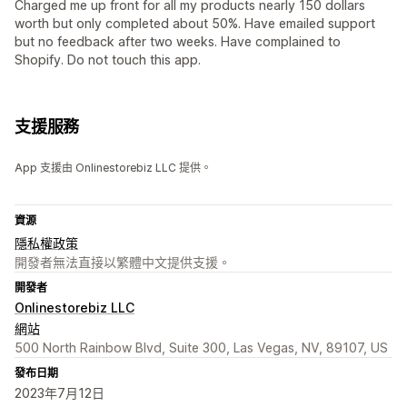
Charged me up front for all my products nearly 150 dollars
worth but only completed about 50%. Have emailed support
but no feedback after two weeks. Have complained to
Shopify. Do not touch this app.
支援服務
App 支援由 Onlinestorebiz LLC 提供。
資源
隱私權政策
開發者無法直接以繁體中文提供支援。
開發者
Onlinestorebiz LLC
網站
500 North Rainbow Blvd, Suite 300, Las Vegas, NV, 89107, US
發布日期
2023年7月12日