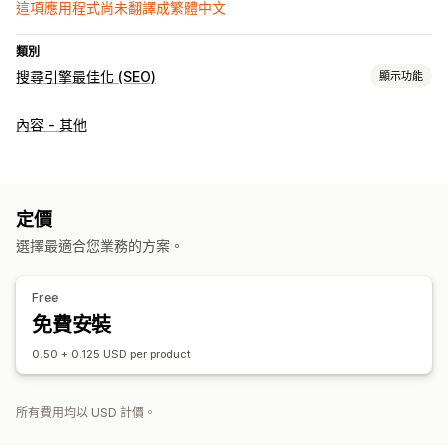
這項應用程式尚未翻譯成繁體中文
類別
搜尋引擎最佳化 (SEO)
顯示功能
搜尋引擎最佳化 (SEO) 工具
內容 - 其他
AI 生成內容
內容最佳化
中繼資料最佳化
定價
選擇最適合您業務的方案。
Free
免費安裝
0.50 + 0.125 USD per product
所有費用均以 USD 計價。