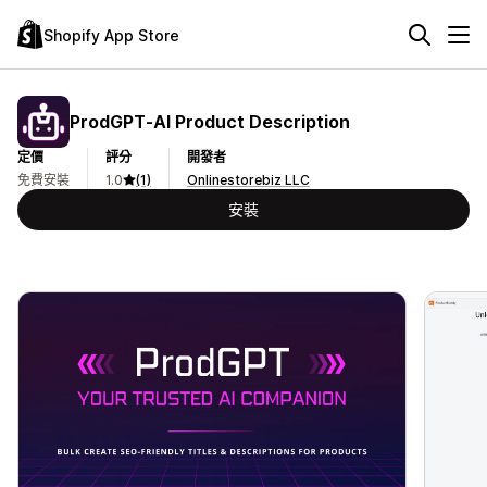
Shopify App Store
ProdGPT‑AI Product Description
定價
評分
開發者
免費安裝
1.0
(1)
Onlinestorebiz LLC
安裝