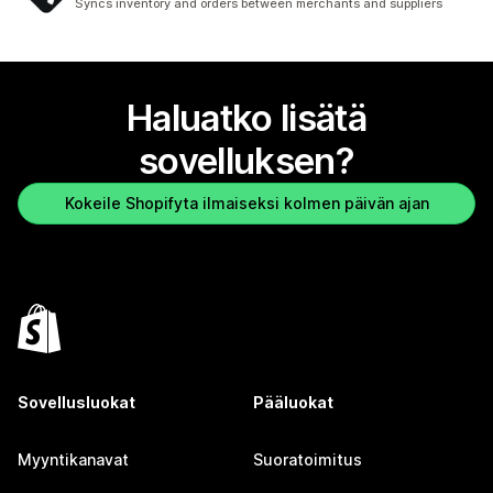
Syncs inventory and orders between merchants and suppliers
Haluatko lisätä
sovelluksen?
Kokeile Shopifyta ilmaiseksi kolmen päivän ajan
Sovellusluokat
Pääluokat
Myyntikanavat
Suoratoimitus