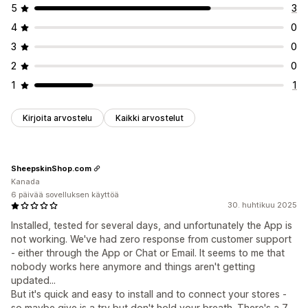
5
3
4
0
3
0
2
0
1
1
Kirjoita arvostelu
Kaikki arvostelut
SheepskinShop.com
Kanada
6 päivää sovelluksen käyttöä
30. huhtikuu 2025
Installed, tested for several days, and unfortunately the App is
not working. We've had zero response from customer support
- either through the App or Chat or Email. It seems to me that
nobody works here anymore and things aren't getting
updated...
But it's quick and easy to install and to connect your stores -
so maybe give is a try but don't hold your breath. There's a 7