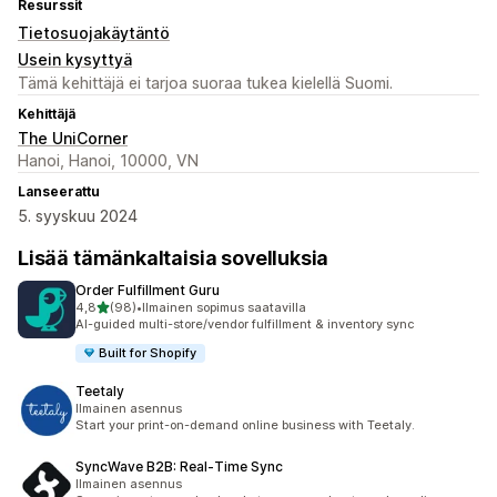
Resurssit
Tietosuojakäytäntö
Usein kysyttyä
Tämä kehittäjä ei tarjoa suoraa tukea kielellä Suomi.
Kehittäjä
The UniCorner
Hanoi, Hanoi, 10000, VN
Lanseerattu
5. syyskuu 2024
Lisää tämänkaltaisia sovelluksia
Order Fulfillment Guru
/ 5 tähteä
4,8
(98)
•
Ilmainen sopimus saatavilla
98 arvostelua yhteensä
AI-guided multi-store/vendor fulfillment & inventory sync
Built for Shopify
Teetaly
Ilmainen asennus
Start your print-on-demand online business with Teetaly.
SyncWave B2B: Real‑Time Sync
Ilmainen asennus