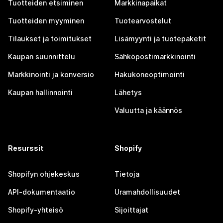
Tuotteiden etsiminen
Markkinapaikat
Tuotteiden myyminen
Tuotearvostelut
Tilaukset ja toimitukset
Lisämyynti ja tuotepaketit
Kaupan suunnittelu
Sähköpostimarkkinointi
Markkinointi ja konversio
Hakukoneoptimointi
Kaupan hallinnointi
Lähetys
Valuutta ja käännös
Resurssit
Shopify
Shopifyn ohjekeskus
Tietoja
API-dokumentaatio
Uramahdollisuudet
Shopify-yhteisö
Sijoittajat