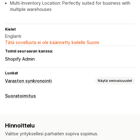
Multi-Inventory Location: Perfectly suited for business with
multiple warehouses
Kielet
Englanti
Tätä sovellusta ei ole käännetty kielelle Suomi
Toimii seuraavan kanssa:
Shopify Admin
Luokat
Varaston synkronointi
Näytä ominaisuudet
Synkronoinnin tyyppi
Suoratoimitus
Versiot
SKU-koodit
Useat kaupat
Automaattinen
Manuaalinen
Reaaliaikainen
Ajastettu
Ilmoitukset ja raportit
Hinnoittelu
Historialliset raportit
Reaaliaikainen tila
Valitse yrityksellesi parhaiten sopiva sopimus.