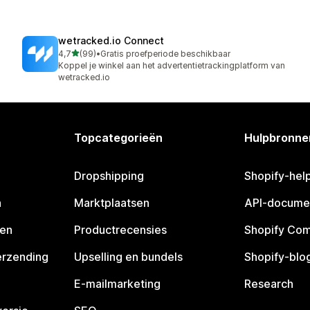
wetracked.io Connect
van 5 sterren
4,7
(99)
•
Gratis proefperiode beschikbaar
99 recensies in totaal
Koppel je winkel aan het advertentietrackingplatform van
wetracked.io
Topcategorieën
Hulpbronne
Dropshipping
Shopify-hel
n
Marktplaatsen
API-docume
pen
Productrecensies
Shopify Co
erzending
Upselling en bundels
Shopify-blo
E-mailmarketing
Research