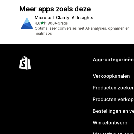
Meer apps zoals deze
Microsoft Clarity: AI Insights
van 5 sterren
4,6
(1.806)
•
Gratis
1806 recensies in totaal
Optimaliseer conversies met AI-analyses, opnamen en
heatmaps
App-categorieën
Verkoopkanalen
Producten zoeke
Producten verko
Bestellingen en v
Winkelontwerp