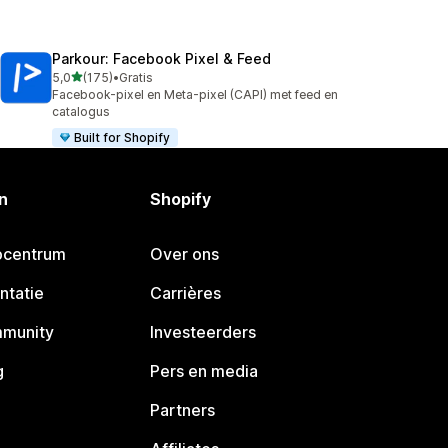
Parkour: Facebook Pixel & Feed
van 5 sterren
5,0
(175)
•
Gratis
175 recensies in totaal
Facebook-pixel en Meta-pixel (CAPI) met feed en
catalogus
Built for Shopify
n
Shopify
pcentrum
Over ons
ntatie
Carrières
mmunity
Investeerders
g
Pers en media
Partners